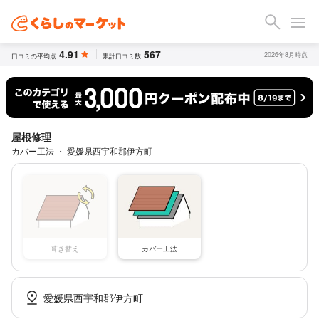
4.91
567
2026年8月時点
口コミの平均点
累計口コミ数
屋根修理
カバー工法 ・ 愛媛県西宇和郡伊方町
葺き替え
カバー工法
愛媛県西宇和郡伊方町