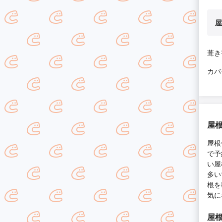
屋
葺き
カバ
屋
屋根
で予
い屋
多い
根を
気に
屋