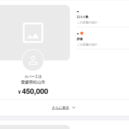
-
口コミ数
この店舗の合計 -
-
評価
この店舗の合計 -
カバー工法
愛媛県松山市
450,000
¥
さらに表示