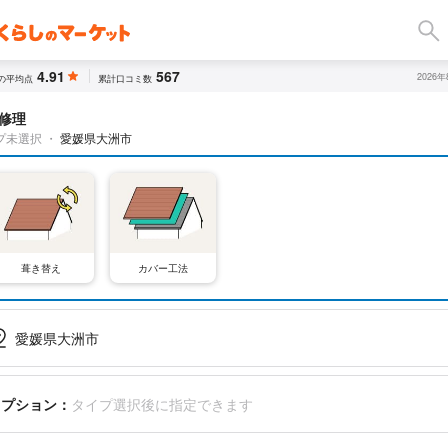
4.91
567
2026
の平均点
累計口コミ数
修理
プ未選択
・
愛媛県大洲市
葺き替え
カバー工法
愛媛県大洲市
オプション：
タイプ選択後に指定できます