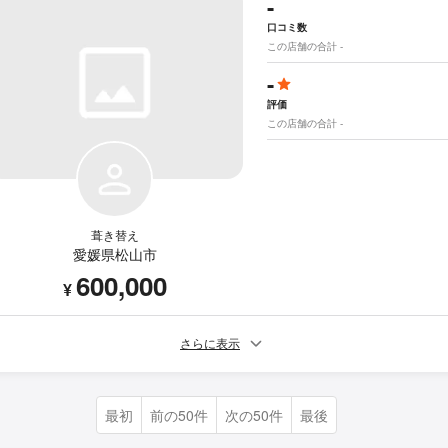
-
口コミ数
この店舗の合計 -
-
評価
この店舗の合計 -
葺き替え
愛媛県松山市
600,000
¥
さらに表示
最初
前の50件
次の50件
最後