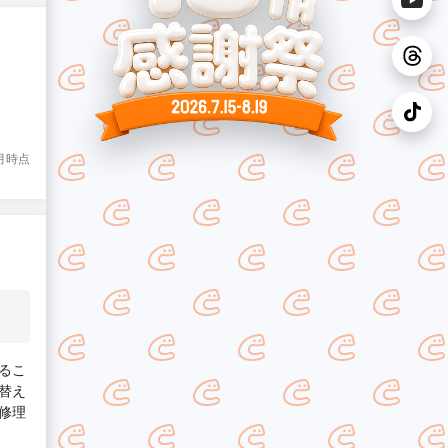
6月時点
るこ
替え
修理