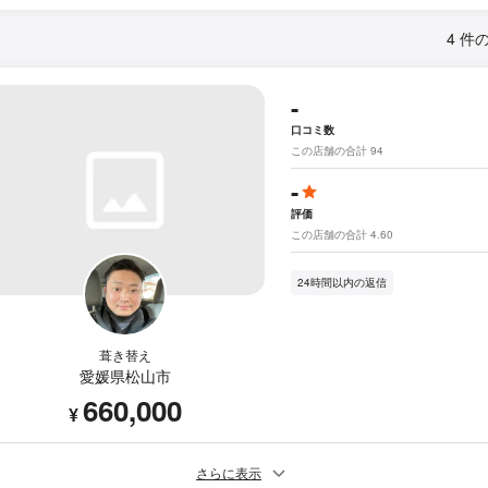
4 件
-
口コミ数
この店舗の合計 94
-
評価
この店舗の合計 4.60
24時間以内の返信
葺き替え
愛媛県松山市
660,000
¥
さらに表示