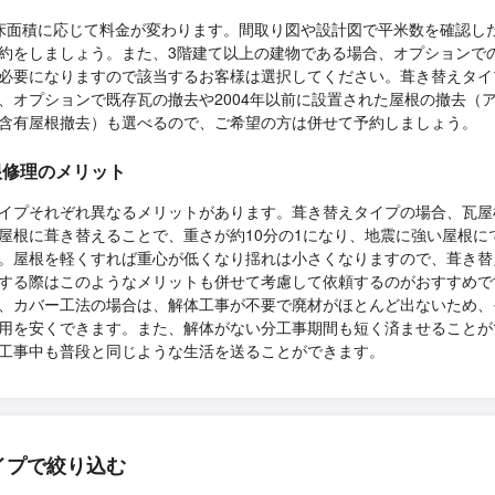
床面積に応じて料金が変わります。間取り図や設計図で平米数を確認し
約をしましょう。また、3階建て以上の建物である場合、オプションで
必要になりますので該当するお客様は選択してください。葺き替えタイ
、オプションで既存瓦の撤去や2004年以前に設置された屋根の撤去（
含有屋根撤去）も選べるので、ご希望の方は併せて予約しましょう。
根修理のメリット
イプそれぞれ異なるメリットがあります。葺き替えタイプの場合、瓦屋
屋根に葺き替えることで、重さが約10分の1になり、地震に強い屋根に
。屋根を軽くすれば重心が低くなり揺れは小さくなりますので、葺き替
する際はこのようなメリットも併せて考慮して依頼するのがおすすめで
、カバー工法の場合は、解体工事が不要で廃材がほとんど出ないため、
用を安くできます。また、解体がない分工事期間も短く済ませることが
工事中も普段と同じような生活を送ることができます。
イプで絞り込む