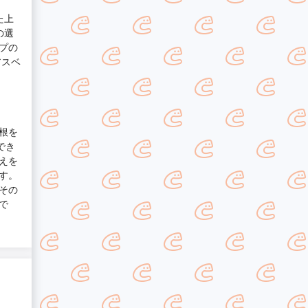
た上
の選
プの
アスベ
根を
でき
えを
す。
その
で