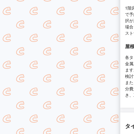
1階
で予
択が
場合
スト
屋
各タ
金属
ます
検討
また
分費
き、
タ