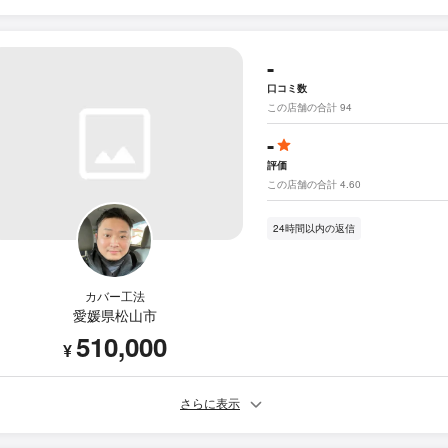
-
口コミ数
この店舗の合計 94
-
評価
この店舗の合計 4.60
24時間以内の返信
カバー工法
愛媛県松山市
510,000
¥
さらに表示