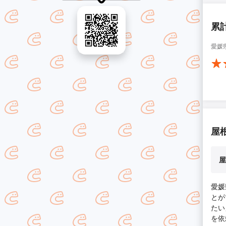
累
愛媛
屋
屋
愛媛
とが
たい
を依