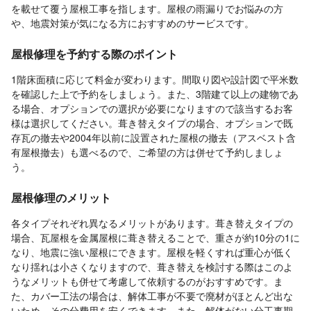
を載せて覆う屋根工事を指します。屋根の雨漏りでお悩みの方
や、地震対策が気になる方におすすめのサービスです。
屋根修理を予約する際のポイント
1階床面積に応じて料金が変わります。間取り図や設計図で平米数
を確認した上で予約をしましょう。また、3階建て以上の建物であ
る場合、オプションでの選択が必要になりますので該当するお客
様は選択してください。葺き替えタイプの場合、オプションで既
存瓦の撤去や2004年以前に設置された屋根の撤去（アスベスト含
有屋根撤去）も選べるので、ご希望の方は併せて予約しましょ
う。
屋根修理のメリット
各タイプそれぞれ異なるメリットがあります。葺き替えタイプの
場合、瓦屋根を金属屋根に葺き替えることで、重さが約10分の1に
なり、地震に強い屋根にできます。屋根を軽くすれば重心が低く
なり揺れは小さくなりますので、葺き替えを検討する際はこのよ
うなメリットも併せて考慮して依頼するのがおすすめです。ま
た、カバー工法の場合は、解体工事が不要で廃材がほとんど出な
いため、その分費用を安くできます。また、解体がない分工事期