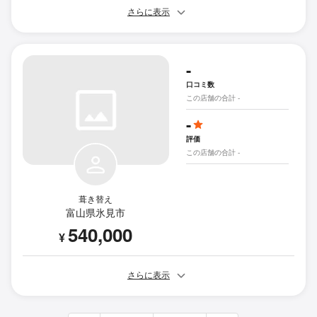
さらに表示
-
口コミ数
この店舗の合計 -
-
評価
この店舗の合計 -
葺き替え
富山県氷見市
540,000
¥
さらに表示