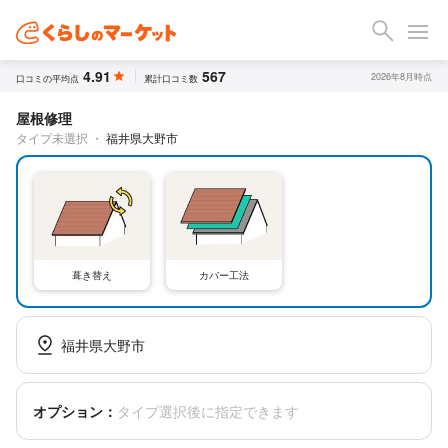
4.91
567
2026年8月時点
口コミの平均点
累計口コミ数
屋根修理
タイプ未選択
・
福井県大野市
葺き替え
カバー工法
福井県大野市
オプション：
タイプ選択後に指定できます