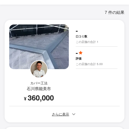
7 件の結果
-
口コミ数
この店舗の合計 1
-
評価
この店舗の合計 5.00
カバー工法
石川県能美市
360,000
¥
さらに表示