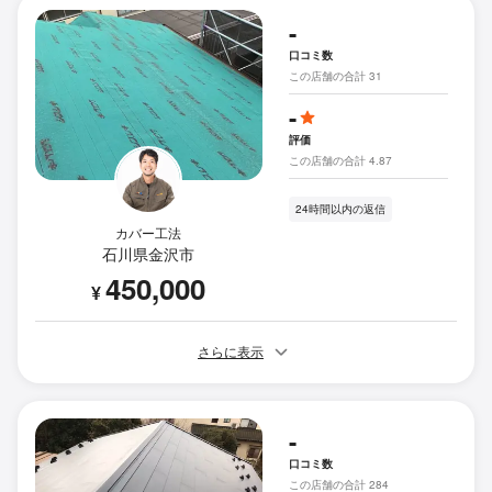
-
口コミ数
この店舗の合計 31
-
評価
この店舗の合計 4.87
24時間以内の返信
カバー工法
石川県金沢市
450,000
¥
さらに表示
-
口コミ数
この店舗の合計 284