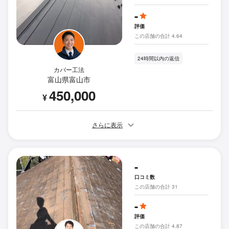
-
評価
この店舗の合計 4.64
24時間以内の返信
カバー工法
富山県富山市
450,000
¥
さらに表示
-
口コミ数
この店舗の合計 31
-
評価
この店舗の合計 4.87