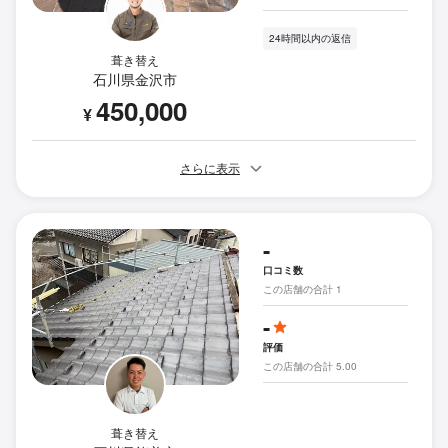
24時間以内の返信
葺き替え
石川県金沢市
450,000
¥
さらに表示
-
口コミ数
この店舗の合計 1
-
評価
この店舗の合計 5.00
葺き替え