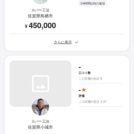
24時間以内の返信
カバー工法
佐賀県鳥栖市
450,000
¥
さらに表示
-
口コミ数
この店舗の合計 8
-
評価
この店舗の合計 4.37
カバー工法
佐賀県小城市