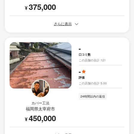
375,000
¥
さらに表示
-
口コミ数
この店舗の合計 121
-
評価
この店舗の合計 5.00
24時間以内の返信
カバー工法
福岡県太宰府市
450,000
¥