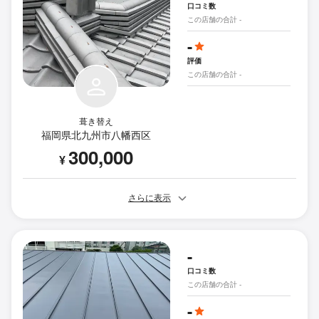
口コミ数
この店舗の合計 -
-
評価
この店舗の合計 -
葺き替え
福岡県北九州市八幡西区
300,000
¥
さらに表示
-
口コミ数
この店舗の合計 -
-