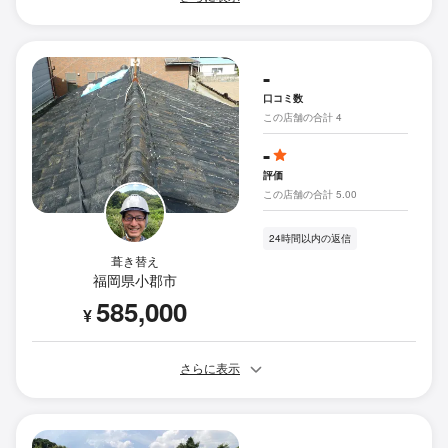
-
口コミ数
この店舗の合計 4
-
評価
この店舗の合計 5.00
24時間以内の返信
葺き替え
福岡県小郡市
585,000
¥
さらに表示