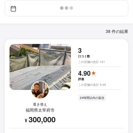
38 件の結果
3
口コミ数
この店舗の合計 121
4.90
評価
この店舗の合計 5.00
24時間以内の返信
葺き替え
福岡県太宰府市
300,000
¥