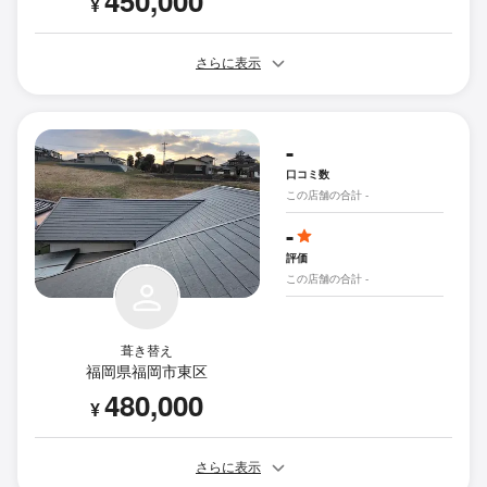
450,000
¥
さらに表示
-
口コミ数
この店舗の合計 -
-
評価
この店舗の合計 -
葺き替え
福岡県福岡市東区
480,000
¥
さらに表示