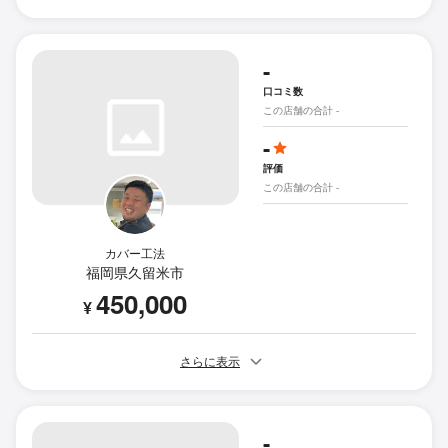
-
口コミ数
この店舗の合計 -
-
評価
この店舗の合計 -
カバー工法
福岡県久留米市
450,000
¥
さらに表示
-