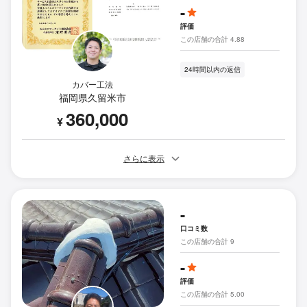
-
評価
この店舗の合計 4.88
24時間以内の返信
カバー工法
福岡県久留米市
360,000
¥
さらに表示
-
口コミ数
この店舗の合計 9
-
評価
この店舗の合計 5.00