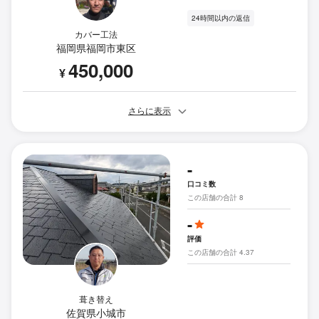
24時間以内の返信
カバー工法
福岡県福岡市東区
450,000
¥
さらに表示
-
口コミ数
この店舗の合計 8
-
評価
この店舗の合計 4.37
葺き替え
佐賀県小城市