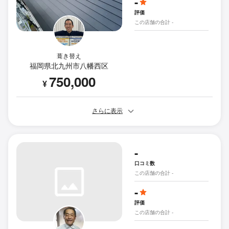
-
評価
この店舗の合計 -
葺き替え
福岡県北九州市八幡西区
750,000
¥
さらに表示
-
口コミ数
この店舗の合計 -
-
評価
この店舗の合計 -