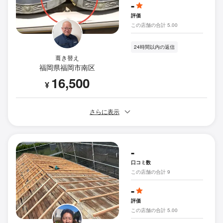
-
評価
この店舗の合計 5.00
24時間以内の返信
葺き替え
福岡県福岡市南区
16,500
¥
さらに表示
-
口コミ数
この店舗の合計 9
-
評価
この店舗の合計 5.00