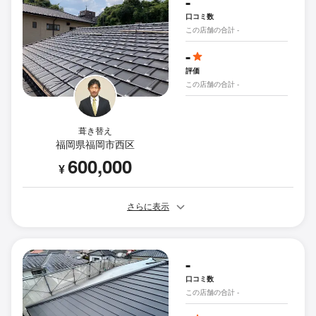
-
口コミ数
この店舗の合計 -
-
評価
この店舗の合計 -
葺き替え
福岡県福岡市西区
600,000
¥
さらに表示
-
口コミ数
この店舗の合計 -