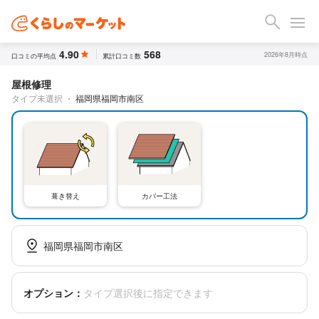
4.90
568
2026年8月時点
口コミの平均点
累計口コミ数
屋根修理
タイプ未選択
・
福岡県福岡市南区
葺き替え
カバー工法
福岡県福岡市南区
オプション：
タイプ選択後に指定できます