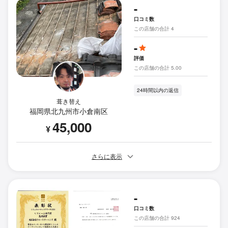
-
口コミ数
この店舗の合計 4
-
評価
この店舗の合計 5.00
24時間以内の返信
葺き替え
福岡県北九州市小倉南区
45,000
¥
さらに表示
-
口コミ数
この店舗の合計 924