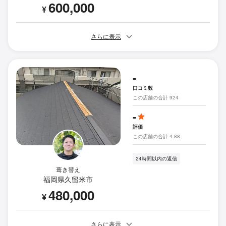
600,000
¥
さらに表示
-
口コミ数
この店舗の合計 924
-
評価
この店舗の合計 4.88
24時間以内の返信
葺き替え
福岡県久留米市
480,000
¥
さらに表示