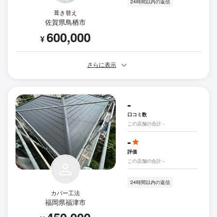
24時間以内の返信
葺き替え
佐賀県鳥栖市
600,000
¥
さらに表示
-
口コミ数
この店舗の合計 -
-
評価
この店舗の合計 -
24時間以内の返信
カバー工法
福岡県福津市