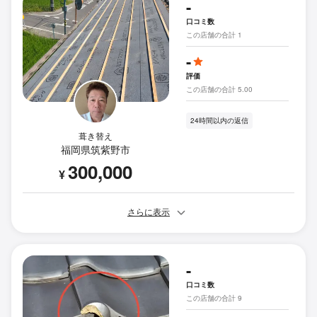
-
口コミ数
この店舗の合計 1
-
評価
この店舗の合計 5.00
24時間以内の返信
葺き替え
福岡県筑紫野市
300,000
¥
さらに表示
-
口コミ数
この店舗の合計 9