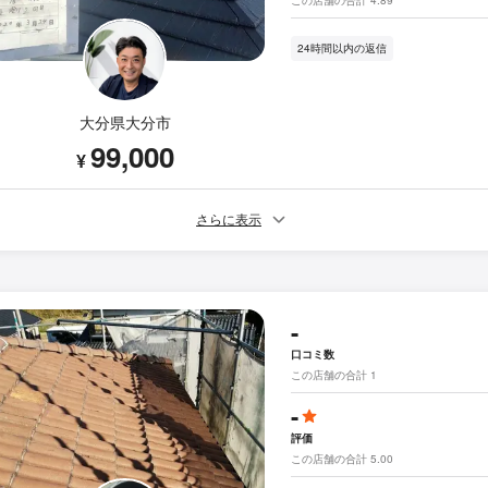
24時間以内の返信
大分県大分市
99,000
¥
さらに表示
-
口コミ数
この店舗の合計 1
-
評価
この店舗の合計 5.00