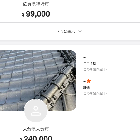
佐賀県神埼市
99,000
¥
さらに表示
-
口コミ数
この店舗の合計 -
-
評価
この店舗の合計 -
大分県大分市
240,000
¥