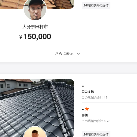
24時間以内の返信
大分県臼杵市
150,000
¥
さらに表示
-
口コミ数
この店舗の合計 19
-
評価
この店舗の合計 4.78
24時間以内の返信