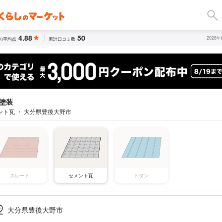
4.88
50
2026
の平均点
累計口コミ数
塗装
ント瓦 ・ 大分県豊後大野市
スレート
セメント瓦
トタン
大分県豊後大野市