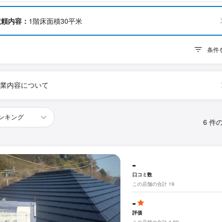
依頼内容：
1階床面積30平米
条件
業内容について
6 件
-
口コミ数
この店舗の合計 19
-
評価
この店舗の合計 4.89