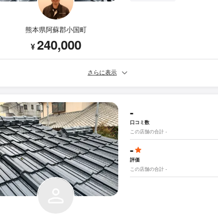
熊本県阿蘇郡小国町
240,000
¥
さらに表示
-
口コミ数
この店舗の合計 -
-
評価
この店舗の合計 -