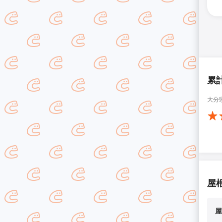
累
大分
屋
屋