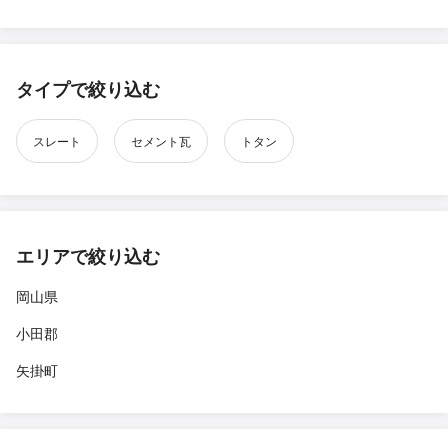
タイプで絞り込む
スレート
セメント瓦
トタン
エリアで絞り込む
岡山県
小田郡
矢掛町