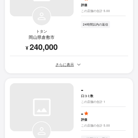
評価
この店舗の合計 5.00
24時間以内の返信
トタン
岡山県倉敷市
240,000
¥
さらに表示
-
口コミ数
この店舗の合計 1
-
評価
この店舗の合計 5.00