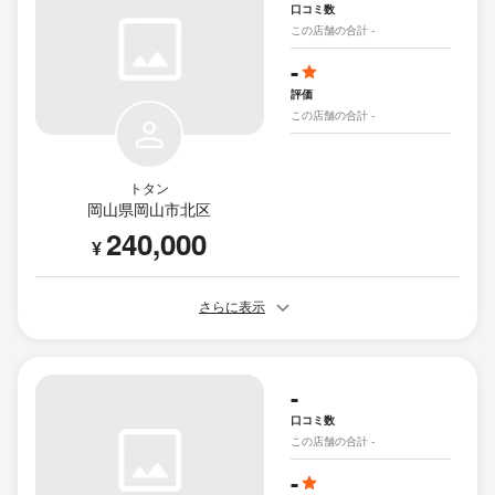
口コミ数
この店舗の合計 -
-
評価
この店舗の合計 -
トタン
岡山県岡山市北区
240,000
¥
さらに表示
-
口コミ数
この店舗の合計 -
-