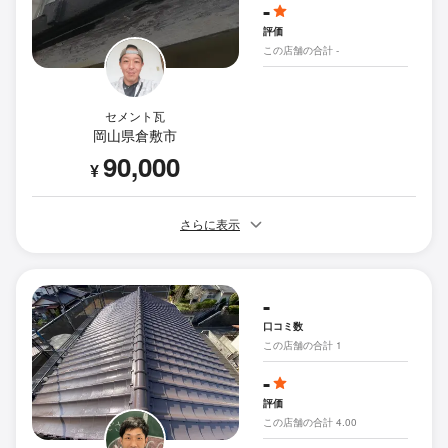
-
評価
この店舗の合計 -
セメント瓦
岡山県倉敷市
90,000
¥
さらに表示
-
口コミ数
この店舗の合計 1
-
評価
この店舗の合計 4.00