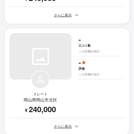
さらに表示
-
口コミ数
この店舗の合計 -
-
評価
この店舗の合計 -
スレート
岡山県岡山市北区
240,000
¥
さらに表示