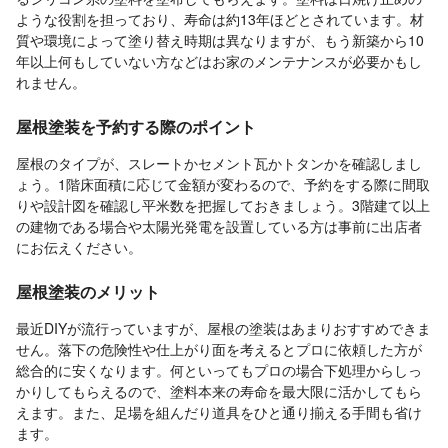
ような役割を担っており、寿命は約13年ほどとされています。材
質や環境によって塗り替え時期は異なりますが、もう新築から10
年以上何もしていない方などはお家のメンテナンスが必要かもし
れません。
屋根塗装を予約する際のポイント
屋根のタイプが、スレートかセメント瓦かトタンかを確認しまし
ょう。1階床面積に応じて金額が変わるので、予約をする際に間取
りや設計図を確認し平米数を把握しておきましょう。3階建て以上
の建物である場合や太陽光発電を設置している方は事前に出店者
にお伝えください。
屋根塗装のメリット
最近DIYが流行っていますが、屋根の塗装はあまりおすすめできま
せん。落下の危険性や仕上がり面を考えるとプロに依頼した方が
総合的に安くなります。何といってもプロの場合下処理からしっ
かりしてもらえるので、塗料本来の寿命を最大限に活かしてもら
えます。また、足場を組んだり道具をひと通り揃える手間も省け
ます。