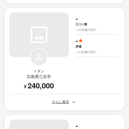
-
口コミ数
この店舗の合計 -
-
評価
この店舗の合計 -
トタン
広島県三次市
240,000
¥
さらに表示
-