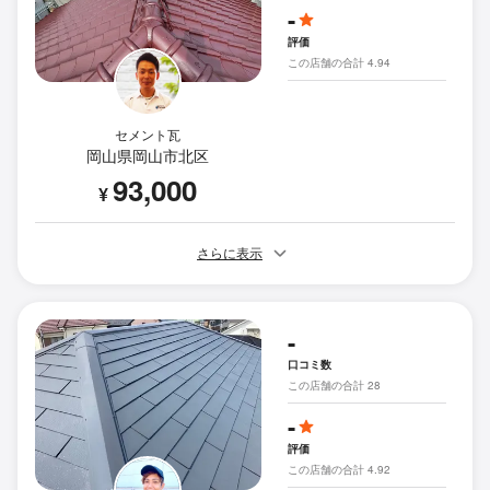
-
評価
この店舗の合計 4.94
セメント瓦
岡山県岡山市北区
93,000
¥
さらに表示
-
口コミ数
この店舗の合計 28
-
評価
この店舗の合計 4.92