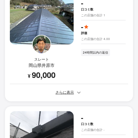
-
口コミ数
この店舗の合計 1
-
評価
この店舗の合計 4.00
24時間以内の返信
スレート
岡山県井原市
90,000
¥
さらに表示
-
口コミ数
この店舗の合計 -