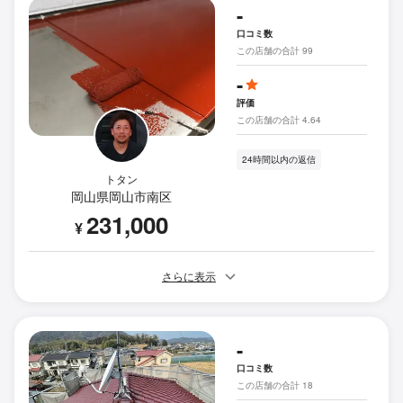
-
口コミ数
この店舗の合計 99
-
評価
この店舗の合計 4.64
24時間以内の返信
トタン
岡山県岡山市南区
231,000
¥
さらに表示
-
口コミ数
この店舗の合計 18