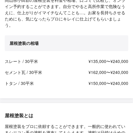
岡山県小田郡の屋根塗装を料金や相場、口コミで比較し、オンラ
イン予約することができます。自分でやると高所作業で危険なう
えに、仕上がりがイマイチなんてことも…。お家を長持ちさせる
ためにも、気になったらプロにキレイに仕上げてもらいましょ
う。
屋根塗装の相場
スレート / 30平米
¥135,000〜¥240,000
セメント瓦 / 30平米
¥162,000〜¥240,000
トタン / 30平米
¥150,000〜¥240,000
屋根塗装とは
屋根塗装をプロに依頼することができます。一般的に使われてい
るシリコン系の塗料を塗布してもらえます。塗料は日焼け止めの