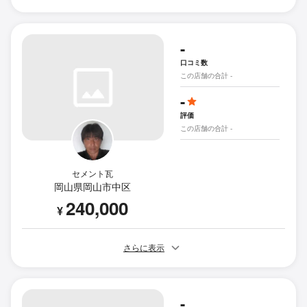
-
口コミ数
この店舗の合計 -
-
評価
この店舗の合計 -
セメント瓦
岡山県岡山市中区
240,000
¥
さらに表示
-