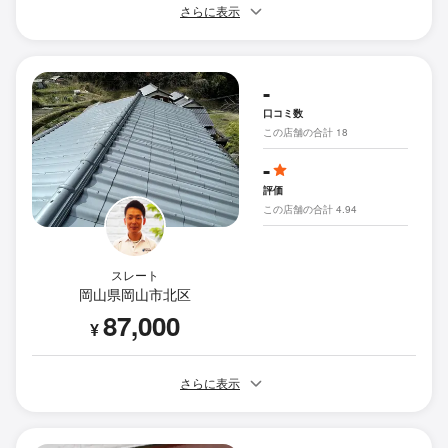
さらに表示
-
口コミ数
この店舗の合計 18
-
評価
この店舗の合計 4.94
スレート
岡山県岡山市北区
87,000
¥
さらに表示