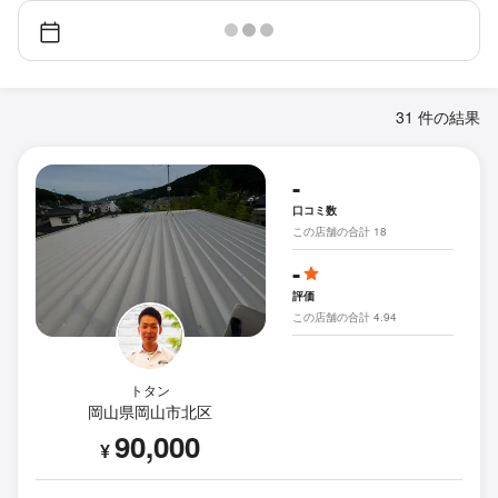
31 件の結果
-
口コミ数
この店舗の合計 18
-
評価
この店舗の合計 4.94
トタン
岡山県岡山市北区
90,000
¥