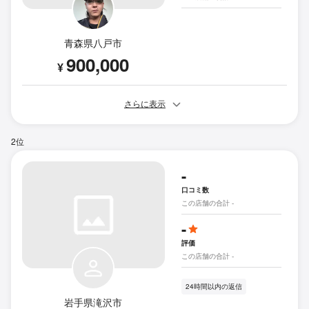
青森県八戸市
900,000
¥
さらに表示
2位
-
口コミ数
この店舗の合計 -
-
評価
この店舗の合計 -
24時間以内の返信
岩手県滝沢市