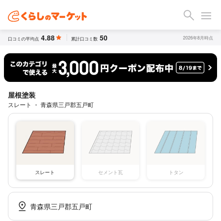
4.88
50
2026年8月時点
口コミの平均点
累計口コミ数
屋根塗装
スレート ・ 青森県三戸郡五戸町
スレート
セメント瓦
トタン
青森県三戸郡五戸町