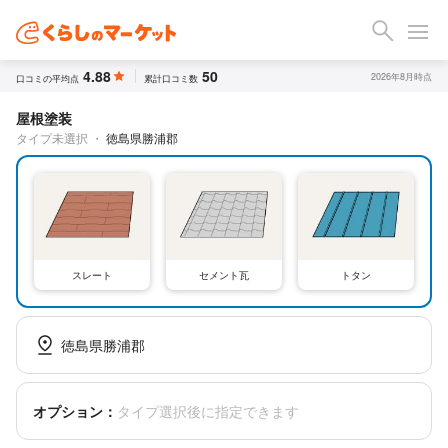
4.88
50
2026年8月時点
口コミの平均点
累計口コミ数
屋根塗装
タイプ未選択
・
徳島県勝浦郡
スレート
セメント瓦
トタン
徳島県勝浦郡
オプション：
タイプ選択後に指定できます