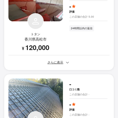
-
評価
この店舗の合計 5.00
24時間以内の返信
トタン
香川県高松市
120,000
¥
さらに表示
-
口コミ数
この店舗の合計 -
-
評価
この店舗の合計 -