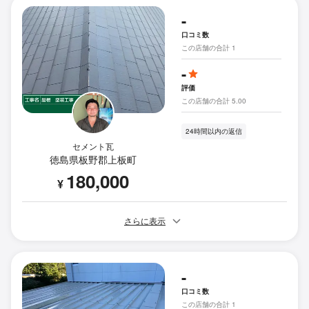
-
口コミ数
この店舗の合計 1
-
評価
この店舗の合計 5.00
24時間以内の返信
セメント瓦
徳島県板野郡上板町
180,000
¥
さらに表示
-
口コミ数
この店舗の合計 1