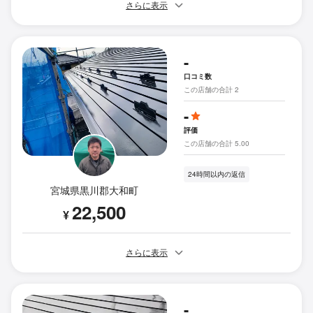
さらに表示
-
口コミ数
この店舗の合計 2
-
評価
この店舗の合計 5.00
24時間以内の返信
宮城県黒川郡大和町
22,500
¥
さらに表示
-