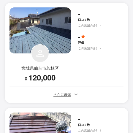
-
口コミ数
この店舗の合計 -
-
評価
この店舗の合計 -
宮城県仙台市若林区
120,000
¥
さらに表示
-
口コミ数
この店舗の合計 1