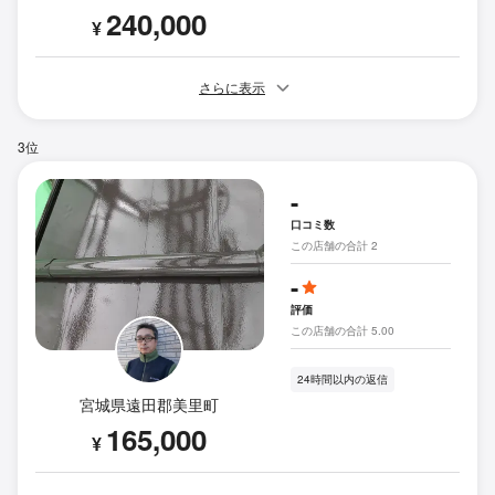
240,000
¥
さらに表示
3位
-
口コミ数
この店舗の合計 2
-
評価
この店舗の合計 5.00
24時間以内の返信
宮城県遠田郡美里町
165,000
¥