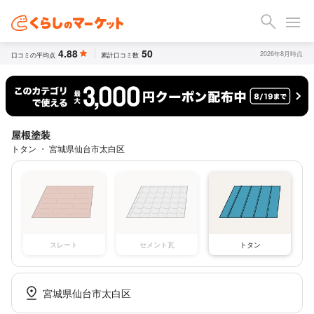
4.88
50
2026年8月時点
口コミの平均点
累計口コミ数
屋根塗装
トタン ・ 宮城県仙台市太白区
スレート
セメント瓦
トタン
宮城県仙台市太白区