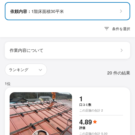
依頼内容：
1階床面積30平米
条件を選択
作業内容について
20 件の結果
1位
1
口コミ数
この店舗の合計 2
4.89
評価
この店舗の合計 5.00