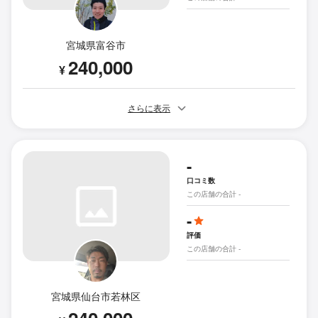
宮城県富谷市
240,000
¥
さらに表示
-
口コミ数
この店舗の合計 -
-
評価
この店舗の合計 -
宮城県仙台市若林区