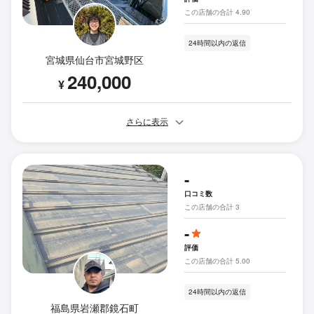
この店舗の合計 4.90
24時間以内の返信
宮城県仙台市宮城野区
240,000
¥
さらに表示
-
口コミ数
この店舗の合計 3
-
評価
この店舗の合計 5.00
24時間以内の返信
福島県岩瀬郡鏡石町