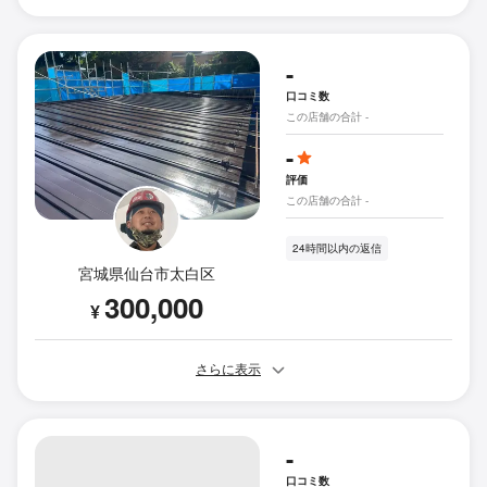
-
口コミ数
この店舗の合計 -
-
評価
この店舗の合計 -
24時間以内の返信
宮城県仙台市太白区
300,000
¥
さらに表示
-
口コミ数