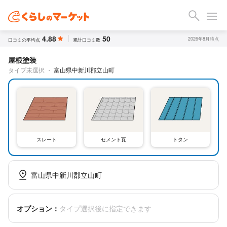
4.88
50
2026年8月時点
口コミの平均点
累計口コミ数
屋根塗装
タイプ未選択
・
富山県中新川郡立山町
スレート
セメント瓦
トタン
富山県中新川郡立山町
オプション：
タイプ選択後に指定できます