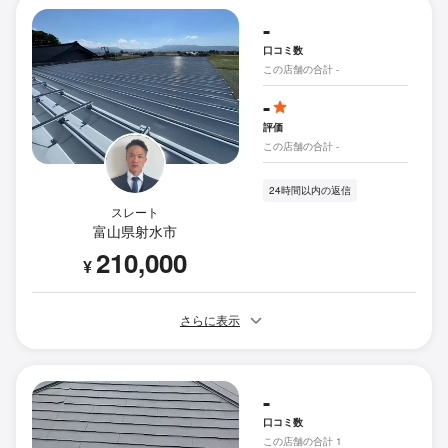
-
口コミ数
この店舗の合計 -
-
評価
この店舗の合計 -
24時間以内の返信
スレート
富山県射水市
210,000
¥
さらに表示
-
口コミ数
この店舗の合計 1