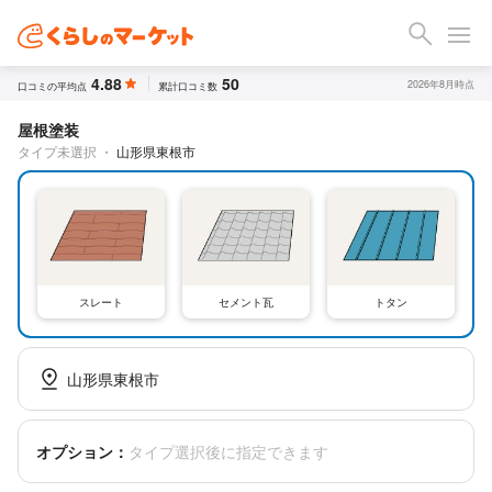
4.88
50
2026年8月時点
口コミの平均点
累計口コミ数
屋根塗装
タイプ未選択
・
山形県東根市
スレート
セメント瓦
トタン
山形県東根市
オプション：
タイプ選択後に指定できます