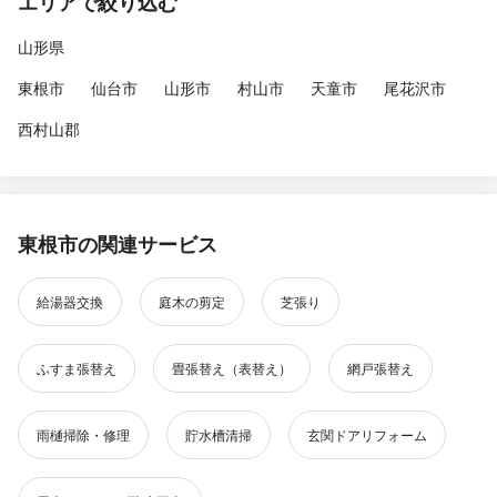
エリアで絞り込む
山形県
東根市
仙台市
山形市
村山市
天童市
尾花沢市
西村山郡
東根市の関連サービス
給湯器交換
庭木の剪定
芝張り
ふすま張替え
畳張替え（表替え）
網戸張替え
雨樋掃除・修理
貯水槽清掃
玄関ドアリフォーム