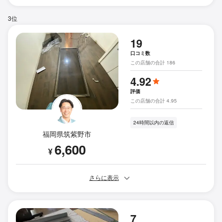
3位
19
口コミ数
この店舗の合計 186
4.92
評価
この店舗の合計 4.95
24時間以内の返信
福岡県筑紫野市
6,600
¥
さらに表示
7