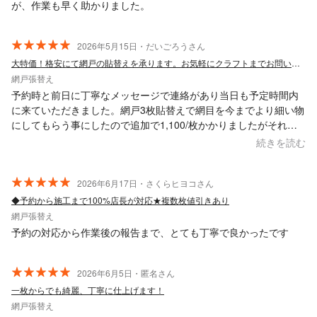
が、作業も早く助かりました。
2026年5月15日・だいごろうさん
大特価！格安にて網戸の貼替えを承ります。お気軽にクラフトまでお問い合わせ下さい。
網戸張替え
予約時と前日に丁寧なメッセージで連絡があり当日も予定時間内
に来ていただきました。網戸3枚貼替えで網目を今までより細い物
にしてもらう事にしたので追加で1,100/枚かかりましたがそれで
も事前にリサーチした他のところよりお安くて安心しました。来
続きを読む
週の出来上がりが楽しみです。
2026年6月17日・さくらヒヨコさん
◆予約から施工まで100%店長が対応★複数枚値引きあり
網戸張替え
予約の対応から作業後の報告まで、とても丁寧で良かったです
2026年6月5日・匿名さん
一枚からでも綺麗、丁寧に仕上げます！
網戸張替え