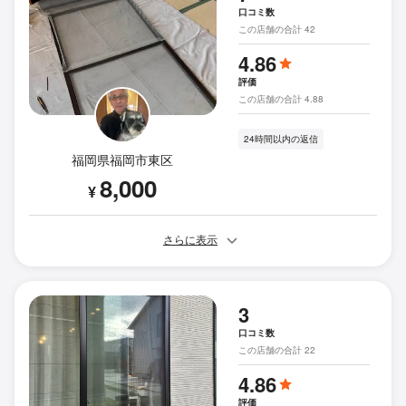
口コミ数
この店舗の合計 42
4.86
評価
この店舗の合計 4.88
24時間以内の返信
福岡県福岡市東区
8,000
¥
さらに表示
3
口コミ数
この店舗の合計 22
4.86
評価