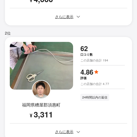
¥
さらに表示
2位
62
口コミ数
この店舗の合計 194
4.86
評価
この店舗の合計 4.77
24時間以内の返信
福岡県糟屋郡須惠町
3,311
¥
さらに表示