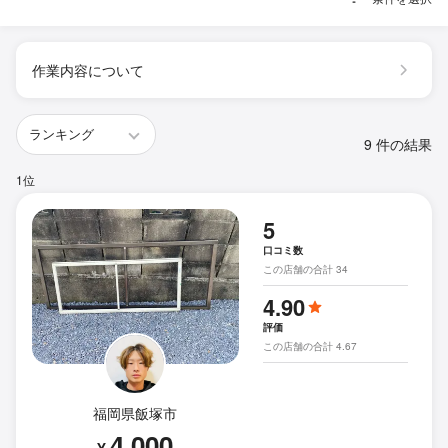
作業内容について
9 件の結果
1位
5
口コミ数
この店舗の合計 34
4.90
評価
この店舗の合計 4.67
福岡県飯塚市
4,000