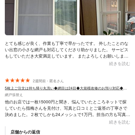
とても感じが良く、作業も丁寧で早かったです。 外したことのな
い出窓の小さな網戸も対応してくださり助かりました。 サービス
もしていただき大変満足しています。 またよろしくお願いしま
す。
続きを読む
2週間前・匿名さん
5枚上ご注文は持ち帰り丸洗い◆網目は24目◆大規模改修のお預り対応◆岐阜地域密着
網戸張替え
他のお店では一枚15000円と聞き、悩んでいたところネットで探
していたら指梅さんを見付け、写真と口コミとご返答の丁寧さで
決めました。２枚でしかも24メッシュで1万円。担当の方も写真ど
おり感じが良く、安心してお任せできました。仕上がりもとて
続きを読む
も、綺麗です。13年変えていなかった網戸がスッキリしました。
店舗からの返信
本当に暑い中、ありがとうございました。