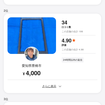
2位
34
口コミ数
この店舗の合計 199
4.90
評価
この店舗の合計 4.98
24時間以内の返信
愛知県豊橋市
4,000
¥
さらに表示
3位