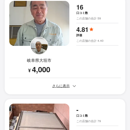
16
口コミ数
この店舗の合計 59
4.81
評価
この店舗の合計 4.40
岐阜県大垣市
4,000
¥
さらに表示
-
口コミ数
この店舗の合計 79