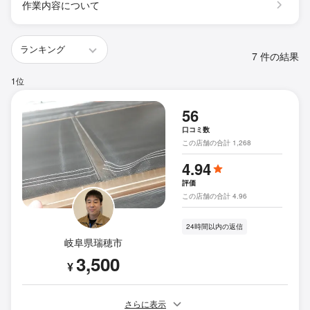
作業内容について
7 件の結果
1位
56
口コミ数
この店舗の合計 1,268
4.94
評価
この店舗の合計 4.96
24時間以内の返信
岐阜県瑞穂市
3,500
¥
さらに表示