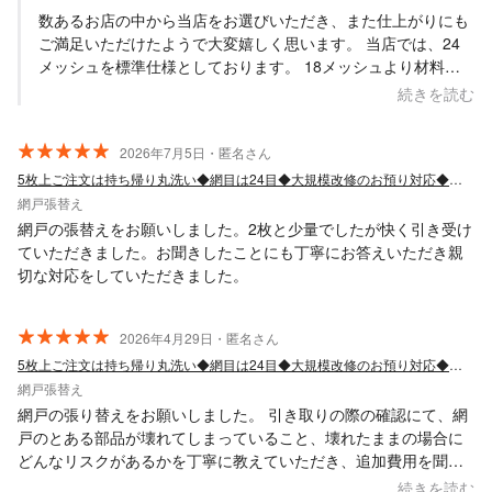
数あるお店の中から当店をお選びいただき、また仕上がりにも
ご満足いただけたようで大変嬉しく思います。 当店では、24
メッシュを標準仕様としております。 18メッシュより材料費
は高くなりますが、防虫効果が高く、風通しとのバランスにも
続きを読む
優れているため、長く快適にお使いいただける網目として採用
しております。 「24メッシュでこの価格だったのでお願いし
2026年7月5日・匿名さん
ました」とのお言葉は、大変励みになります。 13年間頑張っ
5枚上ご注文は持ち帰り丸洗い◆網目は24目◆大規模改修のお預り対応◆岐阜地域密着
てきた網戸が綺麗になり、快適にお過ごしいただけましたら幸
網戸張替え
いです。 またお困りごとがございましたら、お気軽にご相談く
ださい。
網戸の張替えをお願いしました。2枚と少量でしたが快く引き受け
ていただきました。お聞きしたことにも丁寧にお答えいただき親
切な対応をしていただきました。
2026年4月29日・匿名さん
5枚上ご注文は持ち帰り丸洗い◆網目は24目◆大規模改修のお預り対応◆岐阜地域密着
網戸張替え
網戸の張り替えをお願いしました。 引き取りの際の確認にて、網
戸のとある部品が壊れてしまっていること、壊れたままの場合に
どんなリスクがあるかを丁寧に教えていただき、追加費用を聞い
たうえで、お願いすることにしました。 結果、元々動かしづらか
続きを読む