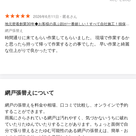
った網戸がスムーズに動くようになり、張り替えも含めた仕上が
りに大変満足しています。 メッセージでのやりとりもとても丁寧
で来訪時間も正確でした。 ありがとうございました。
2026年6月11日・匿名さん
地元密着創業30年◆お客様の喜ぶ顔が一番嬉しい！すべて自社施工！損保加入済◎
網戸張替え
時間通りに来てもらい作業してもらいました。 現場で作業するか
と思ったら持って帰って作業するとの事でした。 早い作業と綺麗
な仕上がりで良かったです。
網戸張替えについて
網戸の張替えを料金や相場、口コミで比較し、オンラインで予約
することができます。
雨風にさらされている網戸は汚れやすく、気づかないうちに破れ
ていたりたゆんでいたりすることがあります。ちょっと面倒で自
分で張り替えるとたゆむ可能性のある網戸の張替えは、簡単・お