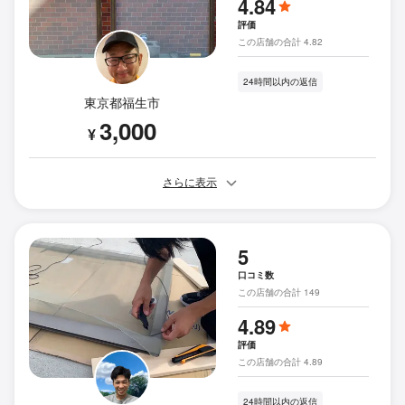
4.84
評価
この店舗の合計 4.82
24時間以内の返信
東京都福生市
3,000
¥
さらに表示
5
口コミ数
この店舗の合計 149
4.89
評価
この店舗の合計 4.89
24時間以内の返信