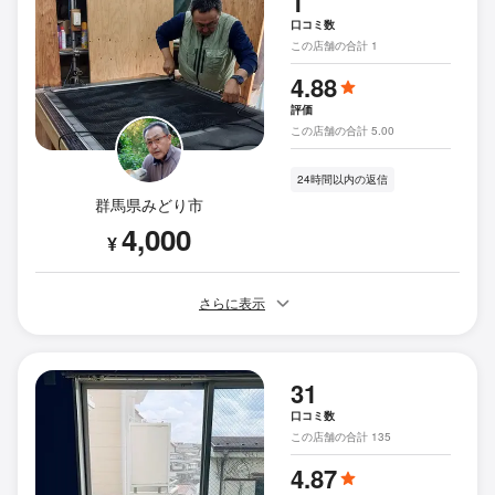
1
口コミ数
この店舗の合計 1
4.88
評価
この店舗の合計 5.00
24時間以内の返信
群馬県みどり市
4,000
¥
さらに表示
31
口コミ数
この店舗の合計 135
4.87