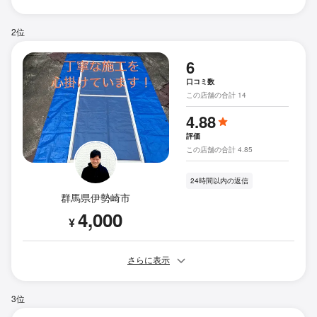
2位
6
口コミ数
この店舗の合計 14
4.88
評価
この店舗の合計 4.85
24時間以内の返信
群馬県伊勢崎市
4,000
¥
さらに表示
3位