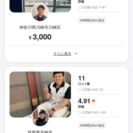
評価
この店舗の合計 4.87
24時間以内の返信
神奈川県川崎市川崎区
3,000
¥
さらに表示
11
口コミ数
この店舗の合計 22
4.91
評価
この店舗の合計 4.95
24時間以内の返信
群馬県高崎市