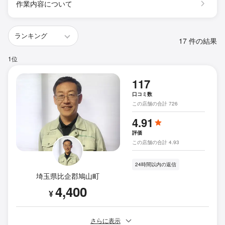
作業内容について
17 件の結果
1位
117
口コミ数
この店舗の合計 726
4.91
評価
この店舗の合計 4.93
24時間以内の返信
埼玉県比企郡鳩山町
4,400
¥
さらに表示