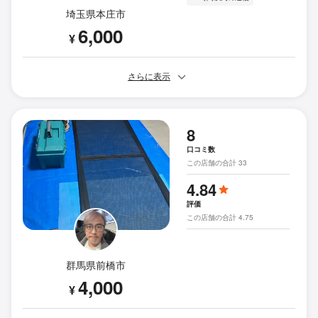
埼玉県本庄市
6,000
¥
さらに表示
8
口コミ数
この店舗の合計 33
4.84
評価
この店舗の合計 4.75
群馬県前橋市
4,000
¥