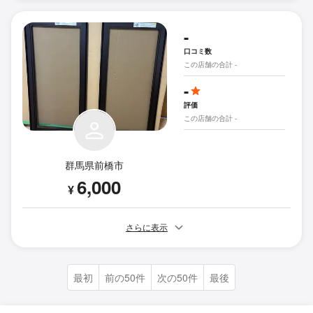
-
口コミ数
この店舗の合計 -
-
評価
この店舗の合計 -
群馬県前橋市
6,000
¥
さらに表示
最初
前の50件
次の50件
最後