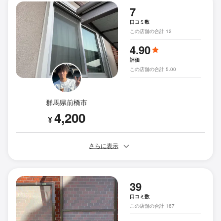
7
口コミ数
この店舗の合計 12
4.90
評価
この店舗の合計 5.00
群馬県前橋市
4,200
¥
さらに表示
39
口コミ数
この店舗の合計 167