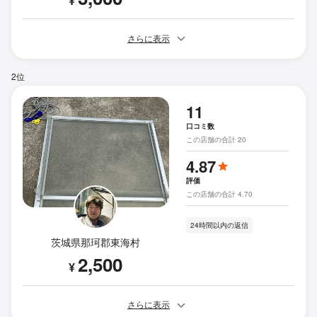
¥
さらに表示
2位
11
口コミ数
この店舗の合計 20
4.87
評価
この店舗の合計 4.70
24時間以内の返信
茨城県那珂郡東海村
2,500
¥
さらに表示