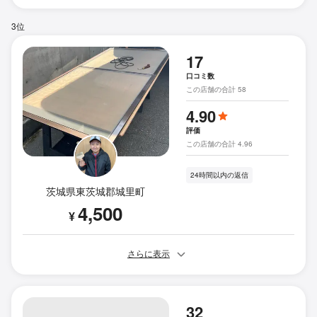
3位
17
口コミ数
この店舗の合計 58
4.90
評価
この店舗の合計 4.96
24時間以内の返信
茨城県東茨城郡城里町
4,500
¥
さらに表示
32