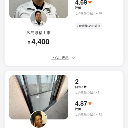
4.69
評価
この店舗の合計 4.20
24時間以内の返信
広島県福山市
4,400
¥
さらに表示
2
口コミ数
この店舗の合計 42
4.87
評価
この店舗の合計 4.92