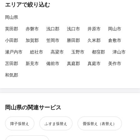
エリアで絞り込む
岡山県
英田郡
赤磐市
浅口郡
浅口市
井原市
岡山市
小田郡
加賀郡
笠岡市
勝田郡
久米郡
倉敷市
瀬戸内市
総社市
高梁市
玉野市
都窪郡
津山市
苫田郡
新見市
備前市
真庭郡
真庭市
美作市
和気郡
岡山県の関連サービス
障子張替え
ふすま張替え
畳張替え（表替え）