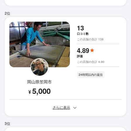
2位
13
口コミ数
この店舗の合計 138
4.89
評価
この店舗の合計 4.90
24時間以内の返信
岡山県笠岡市
5,000
¥
さらに表示
3位