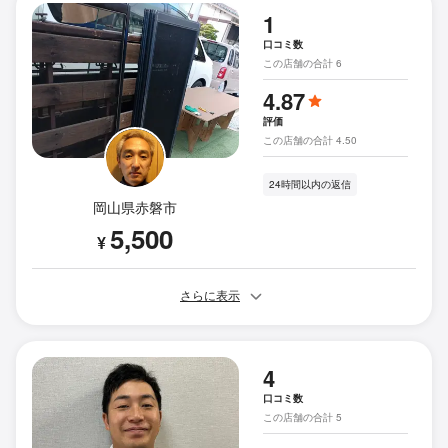
1
口コミ数
この店舗の合計 6
4.87
評価
この店舗の合計 4.50
24時間以内の返信
岡山県赤磐市
5,500
¥
さらに表示
4
口コミ数
この店舗の合計 5