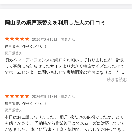
岡山県の網戸張替えを利用した人の口コミ
2026年6月13日・匿名さん
網戸張替お任せください！
網戸張替え
初めペットディフェンスの網戸をお願いしておりましたが、計測
して事前にお知らせしたサイズより大きく特注サイズだったそう
でホームセンターに問い合わせて実地調達の方向になりました。
しかし三協アルミの網戸は押さえゴムを入れるところが狭いく、
続きを読む
ペットディフェンスの施行は無理だということが判明。いろいろ
気を回して頂いたんですが通常網戸の交換となりご迷惑おかけし
たのにかなり良心的な価格になっていました。また破れた際には
2026年6月18日・匿名さん
小松原さんにお願いしたいです。
網戸張替お任せください！
網戸張替え
本日はお世話になりました。 網戸1枚だけの依頼でしたが、とて
も感じが良く、 予約時から作業終了までスムーズに対応していた
だきました。 本当に迅速・丁寧・親切で、安心してお任せできる