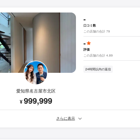
-
口コミ数
この店舗の合計 79
-
評価
この店舗の合計 4.89
24時間以内の返信
愛知県名古屋市北区
999,999
¥
さらに表示