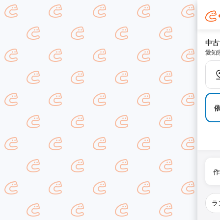
中古
愛知
作