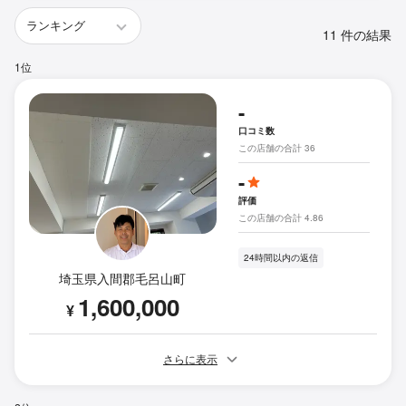
11 件の結果
1位
-
口コミ数
この店舗の合計 36
-
評価
この店舗の合計 4.86
24時間以内の返信
埼玉県入間郡毛呂山町
1,600,000
¥
さらに表示