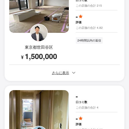
口コミ数
この店舗の合計 215
-
評価
この店舗の合計 4.82
24時間以内の返信
東京都世田谷区
1,500,000
¥
さらに表示
-
口コミ数
この店舗の合計 4
-
評価