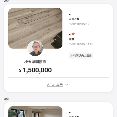
2位
-
口コミ数
この店舗の合計 3
-
評価
この店舗の合計 4.33
24時間以内の返信
埼玉県朝霞市
1,500,000
¥
さらに表示
3位
-