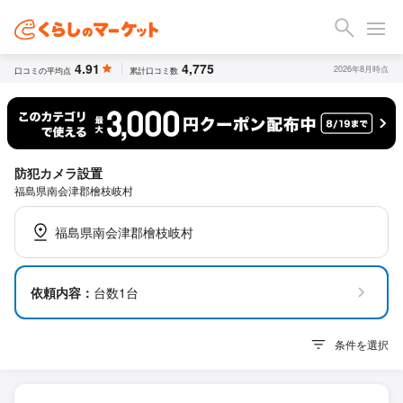
4.91
4,775
2026年8月時点
口コミの平均点
累計口コミ数
防犯カメラ設置
福島県南会津郡檜枝岐村
福島県南会津郡檜枝岐村
依頼内容：
台数1台
条件を選択