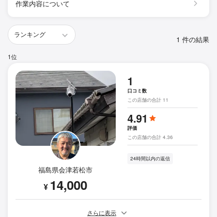
作業内容について
1 件の結果
1位
1
口コミ数
この店舗の合計 11
4.91
評価
この店舗の合計 4.36
24時間以内の返信
福島県会津若松市
14,000
¥
さらに表示