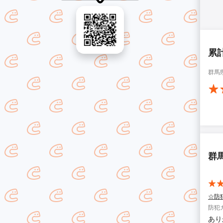
累
群馬
群
☆防
防犯
あり