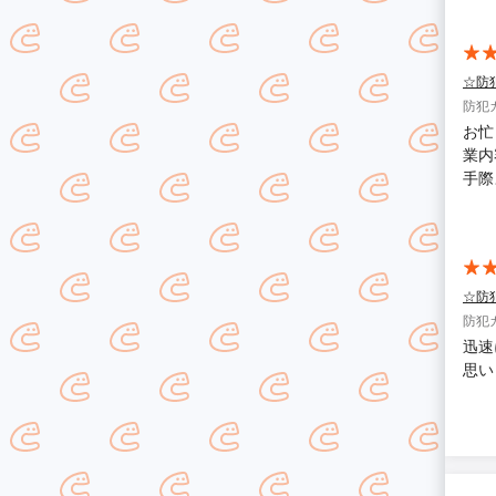
☆防
防犯
お忙
業内
手際
お願
☆防
防犯
迅速
思い