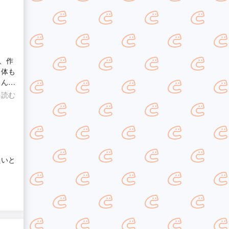
、作
自体も
さんに
を読む
たいと