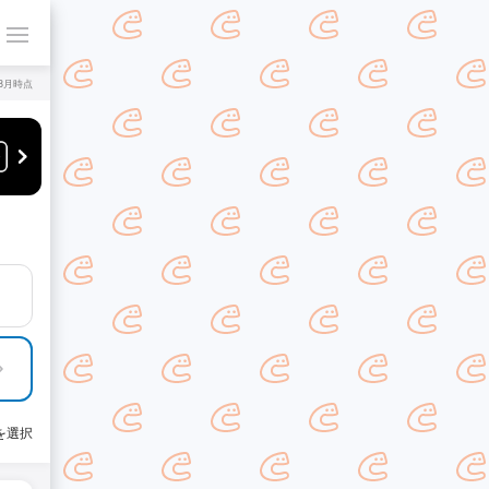
年8月時点
を選択