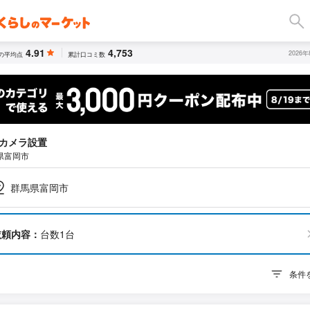
4.91
4,753
2026
の平均点
累計口コミ数
カメラ設置
県富岡市
群馬県富岡市
依頼内容：
台数1台
条件