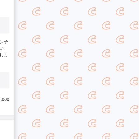
ン予
い
しま
,000