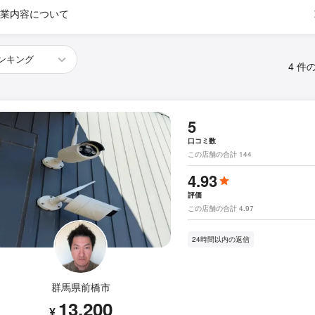
業内容について
4 件
5
口コミ数
この店舗の合計 144
4.93
評価
この店舗の合計 4.97
24時間以内の返信
群馬県前橋市
13,200
¥