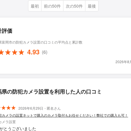
最初
前の50件
次の50件
最後
計評価
県富岡市の防犯カメラ設置の口コミの平均点と累計数
4.93
(6)
2026年
馬県の防犯カメラ設置を利用した人の口コミ
2026年6月29日・匿名さん
犯カメラの設置ネットで購入のカメラ取付もお任せください！弊社での購入も可！
カメラ設置
がとうございました