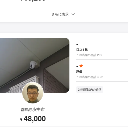
さらに表示
-
口コミ数
この店舗の合計 239
-
評価
この店舗の合計 4.92
24時間以内の返信
群馬県安中市
48,000
¥