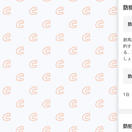
防
防
群馬
約す
る、
しょ
防
1台
防