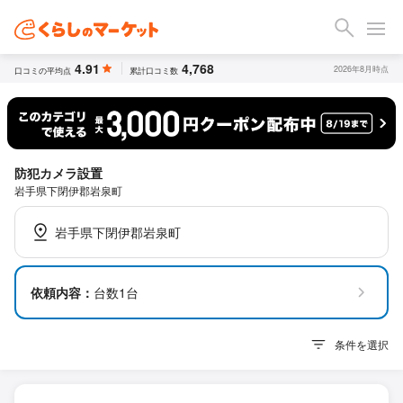
4.91
4,768
2026年8月時点
口コミの平均点
累計口コミ数
防犯カメラ設置
岩手県下閉伊郡岩泉町
岩手県下閉伊郡岩泉町
依頼内容：
台数1台
条件を選択