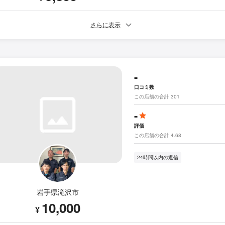
さらに表示
-
口コミ数
この店舗の合計 301
-
評価
この店舗の合計 4.68
24時間以内の返信
岩手県滝沢市
10,000
¥