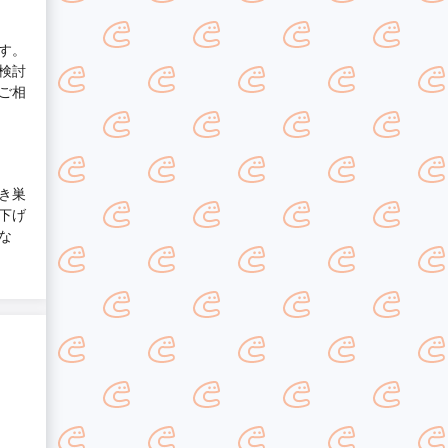
す。
検討
ご相
き巣
下げ
な