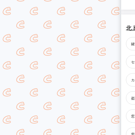
北
鍵
セ
カ
盗
窓
窓