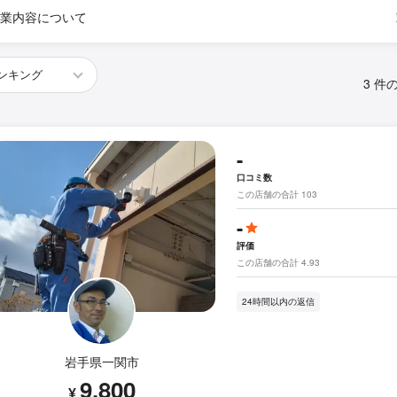
業内容について
3 件
-
口コミ数
この店舗の合計 103
-
評価
この店舗の合計 4.93
24時間以内の返信
岩手県一関市
9,800
¥