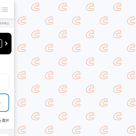
年8月時点
を選択