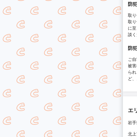
防
取り
取り
に至
談く
防
ご自
被害
られ
ど、
エ
岩手
北上