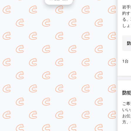
岩手
約す
る、
しょ
防
1台
防
ご希
いい
お伝
方、