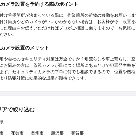
犯カメラ設置を予約する際のポイント
付け希望箇所が決まっている際は、作業箇所の荷物の移動をお願いしま
付け箇所やどのカメラがいいかわからない場合は、お客様が今回設置を
った理由をお伝えいただければプロがご相談に乗りますので、お気軽に
ださい。
犯カメラ設置のメリット
宅や会社のセキュリティ対策は万全ですか？畑荒らしや車上荒らし、空
にお悩みの方は、監視カメラが目につく場所にあるだけで犯罪発生率を
ます。セキュリティカメラのプロに何でも相談できるので、位置や機種
より防犯対策に効果的な成果が期待できます。
リアで絞り込む
県
市
花巻市
奥州市
胆沢郡
和賀郡