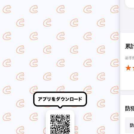
累
岩手
防
防