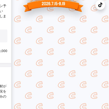
ン予
い
しま
,000
材が
況を
みの