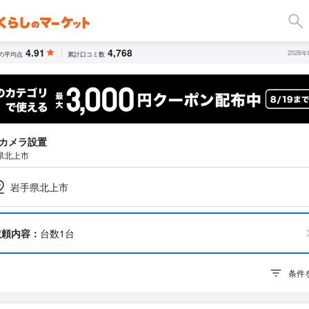
4.91
4,768
2026
の平均点
累計口コミ数
カメラ設置
県北上市
岩手県北上市
依頼内容：
台数1台
条件