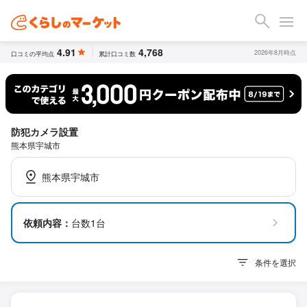
4.91
4,768
2026年8月時点
口コミの平均点
累計口コミ数
防犯カメラ設置
熊本県宇城市
熊本県宇城市
依頼内容：
台数1台
条件を選択