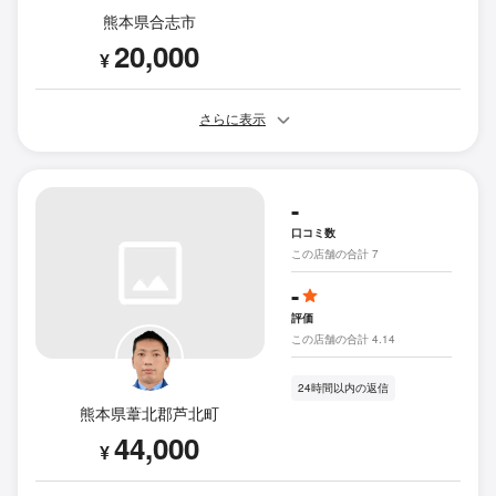
熊本県合志市
20,000
¥
さらに表示
-
口コミ数
この店舗の合計 7
-
評価
この店舗の合計 4.14
24時間以内の返信
熊本県葦北郡芦北町
44,000
¥