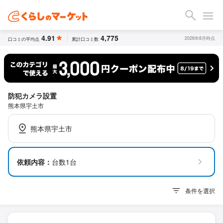
4.91
4,775
2026年8月時点
口コミの平均点
累計口コミ数
防犯カメラ設置
熊本県宇土市
熊本県宇土市
依頼内容：
台数1台
条件を選択