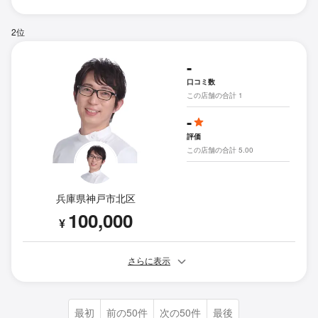
2位
-
口コミ数
この店舗の合計 1
-
評価
この店舗の合計 5.00
兵庫県神戸市北区
100,000
¥
さらに表示
最初
前の50件
次の50件
最後