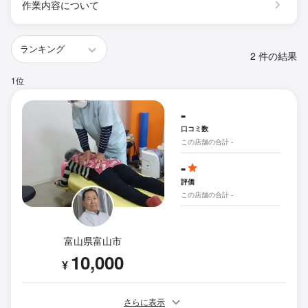
作業内容について
2 件の結果
1位
-
口コミ数
この店舗の合計 -
-
評価
この店舗の合計 -
富山県富山市
10,000
¥
さらに表示