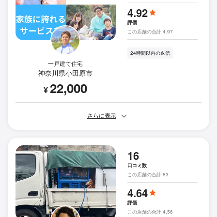
4.92
評価
この店舗の合計 4.97
24時間以内の返信
一戸建て住宅
神奈川県小田原市
22,000
¥
さらに表示
16
口コミ数
この店舗の合計 83
4.64
評価
この店舗の合計 4.56