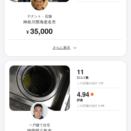
テナント・店舗
神奈川県海老名市
35,000
¥
さらに表示
11
口コミ数
この店舗の合計 135
4.94
評価
この店舗の合計 4.96
一戸建て住宅
静岡県三島市