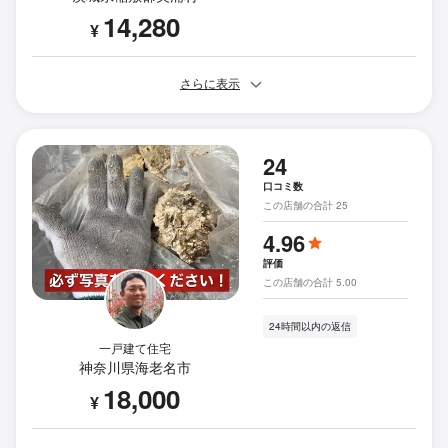
14,280
¥
さらに表示
24
口コミ数
この店舗の合計 25
4.96
評価
この店舗の合計 5.00
24時間以内の返信
一戸建て住宅
神奈川県海老名市
18,000
¥