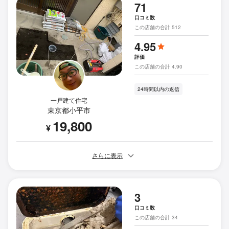
71
口コミ数
この店舗の合計 512
4.95
評価
この店舗の合計 4.90
24時間以内の返信
一戸建て住宅
東京都小平市
19,800
¥
さらに表示
3
口コミ数
この店舗の合計 34