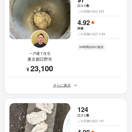
口コミ数
この店舗の合計 225
4.92
評価
この店舗の合計 4.89
24時間以内の返信
一戸建て住宅
東京都日野市
23,100
¥
さらに表示
124
口コミ数
この店舗の合計 167