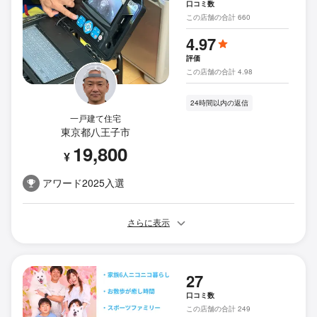
口コミ数
この店舗の合計 660
4.97
評価
この店舗の合計 4.98
24時間以内の返信
一戸建て住宅
東京都八王子市
19,800
¥
アワード2025入選
さらに表示
27
口コミ数
この店舗の合計 249