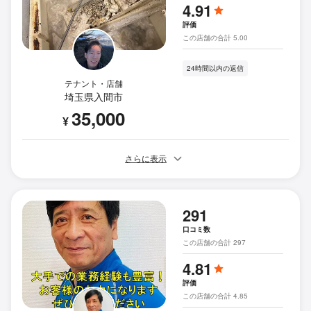
4.91
評価
この店舗の合計 5.00
24時間以内の返信
テナント・店舗
埼玉県入間市
35,000
¥
さらに表示
291
口コミ数
この店舗の合計 297
4.81
評価
この店舗の合計 4.85