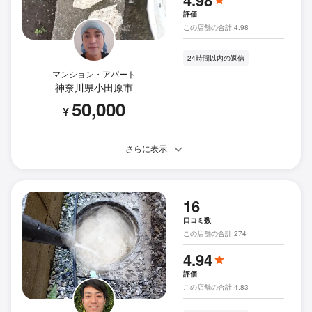
4.98
評価
この店舗の合計 4.98
24時間以内の返信
マンション・アパート
神奈川県小田原市
50,000
¥
さらに表示
16
口コミ数
この店舗の合計 274
4.94
評価
この店舗の合計 4.83