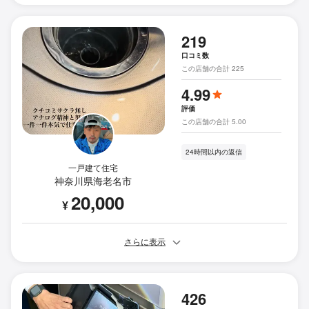
219
口コミ数
この店舗の合計 225
4.99
評価
この店舗の合計 5.00
24時間以内の返信
一戸建て住宅
神奈川県海老名市
20,000
¥
さらに表示
426