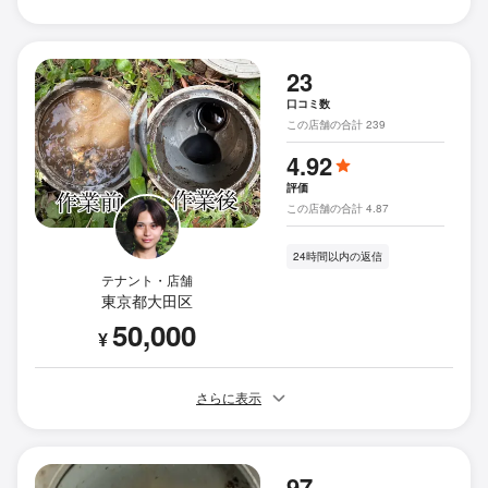
23
口コミ数
この店舗の合計 239
4.92
評価
この店舗の合計 4.87
24時間以内の返信
テナント・店舗
東京都大田区
50,000
¥
さらに表示
97