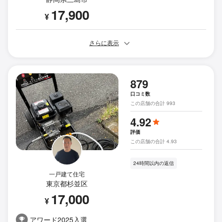
17,900
¥
さらに表示
879
口コミ数
この店舗の合計 993
4.92
評価
この店舗の合計 4.93
24時間以内の返信
一戸建て住宅
東京都杉並区
17,000
¥
アワード2025入選