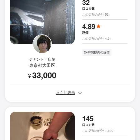
32
口コミ数
この店舗の合計 53
4.89
評価
この店舗の合計 4.94
24時間以内の返信
テナント・店舗
東京都大田区
33,000
¥
さらに表示
145
口コミ数
この店舗の合計 1,809