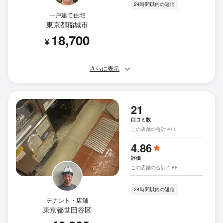
24時間以内の返信
一戸建て住宅
東京都稲城市
18,700
¥
さらに表示
21
口コミ数
この店舗の合計 411
4.86
評価
この店舗の合計 4.88
24時間以内の返信
テナント・店舗
東京都世田谷区