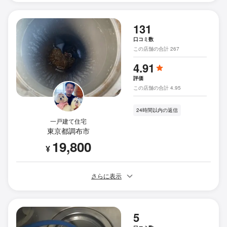
131
口コミ数
この店舗の合計 267
4.91
評価
この店舗の合計 4.95
24時間以内の返信
一戸建て住宅
東京都調布市
19,800
¥
さらに表示
5