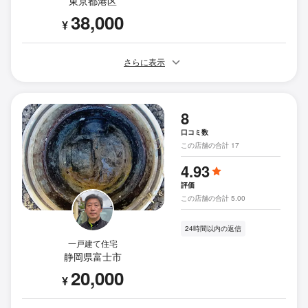
東京都港区
38,000
¥
さらに表示
8
口コミ数
この店舗の合計 17
4.93
評価
この店舗の合計 5.00
24時間以内の返信
一戸建て住宅
静岡県富士市
20,000
¥