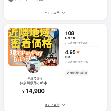
さらに表示
108
口コミ数
この店舗の合計 206
4.95
評価
この店舗の合計 4.93
24時間以内の返信
一戸建て住宅
神奈川県茅ヶ崎市
14,900
¥
さらに表示