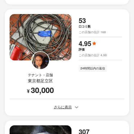
53
口コミ数
この店舗の合計 168
4.95
評価
この店舗の合計 4.98
24時間以内の返信
テナント・店舗
東京都足立区
30,000
¥
さらに表示
307