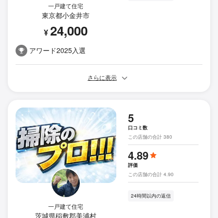
一戸建て住宅
東京都小金井市
24,000
¥
アワード2025入選
さらに表示
5
口コミ数
この店舗の合計 380
4.89
評価
この店舗の合計 4.90
24時間以内の返信
一戸建て住宅
茨城県稲敷郡美浦村