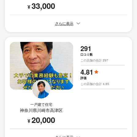
33,000
¥
さらに表示
291
口コミ数
この店舗の合計 297
4.81
評価
この店舗の合計 4.85
一戸建て住宅
神奈川県川崎市高津区
20,000
¥