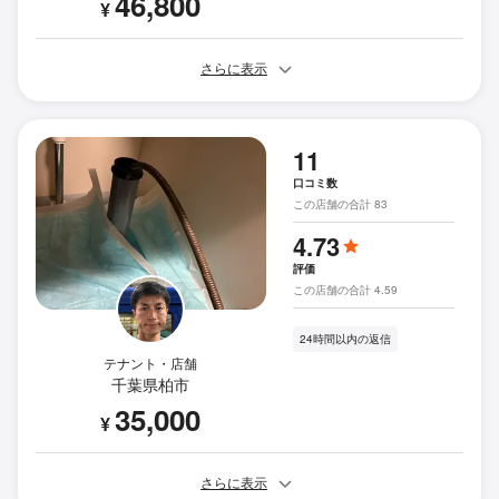
46,800
¥
さらに表示
11
口コミ数
この店舗の合計 83
4.73
評価
この店舗の合計 4.59
24時間以内の返信
テナント・店舗
千葉県柏市
35,000
¥
さらに表示