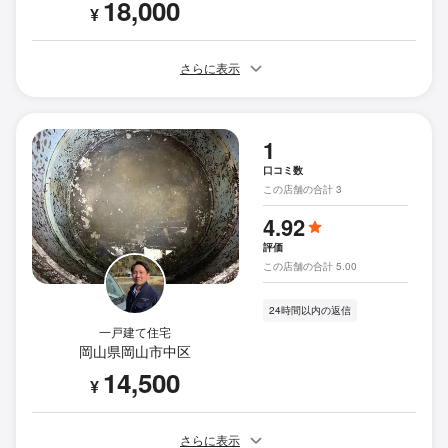
18,000
¥
さらに表示
1
口コミ数
この店舗の合計 3
4.92
評価
この店舗の合計 5.00
24時間以内の返信
一戸建て住宅
岡山県岡山市中区
14,500
¥
さらに表示