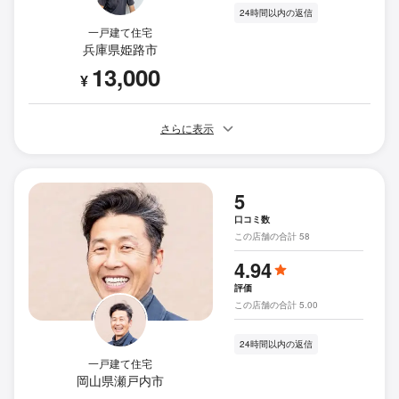
24時間以内の返信
一戸建て住宅
兵庫県姫路市
13,000
¥
さらに表示
5
口コミ数
この店舗の合計 58
4.94
評価
この店舗の合計 5.00
24時間以内の返信
一戸建て住宅
岡山県瀬戸内市