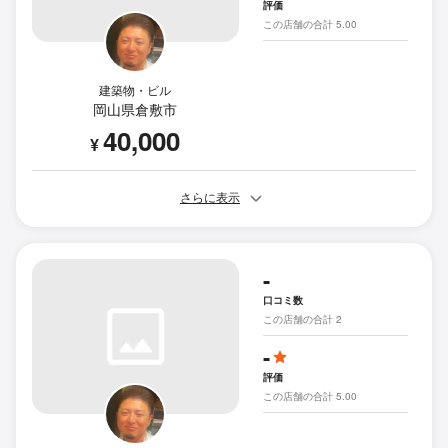
評価
この店舗の合計 5.00
建築物・ビル
岡山県倉敷市
40,000
¥
さらに表示
-
口コミ数
この店舗の合計 2
-
評価
この店舗の合計 5.00