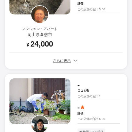
評価
この店舗の合計 5.00
マンション・アパート
岡山県倉敷市
24,000
¥
さらに表示
-
口コミ数
この店舗の合計 1
-
評価
この店舗の合計 5.00
24時間以内の返信