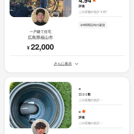
評価
この店舗の合計 4.97
24時間以内の返信
一戸建て住宅
広島県福山市
22,000
¥
さらに表示
-
口コミ数
この店舗の合計 -
-
評価
この店舗の合計 -