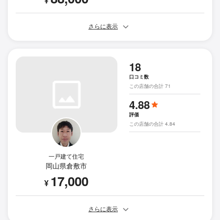
¥
さらに表示
18
口コミ数
この店舗の合計 71
4.88
評価
この店舗の合計 4.84
一戸建て住宅
岡山県倉敷市
17,000
¥
さらに表示