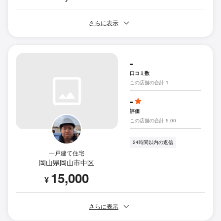
さらに表示
-
口コミ数
この店舗の合計 1
-
評価
この店舗の合計 5.00
24時間以内の返信
一戸建て住宅
岡山県岡山市中区
15,000
¥
さらに表示