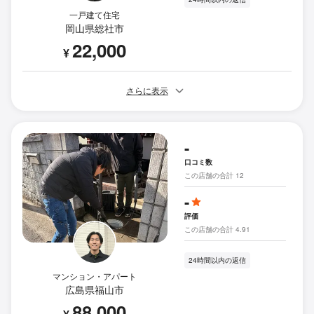
一戸建て住宅
岡山県総社市
22,000
¥
さらに表示
-
口コミ数
この店舗の合計 12
-
評価
この店舗の合計 4.91
24時間以内の返信
マンション・アパート
広島県福山市
88,000