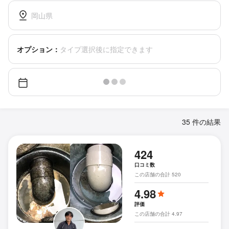
岡山県
オプション：
タイプ選択後に指定できます
35 件の結果
424
口コミ数
この店舗の合計 520
4.98
評価
この店舗の合計 4.97