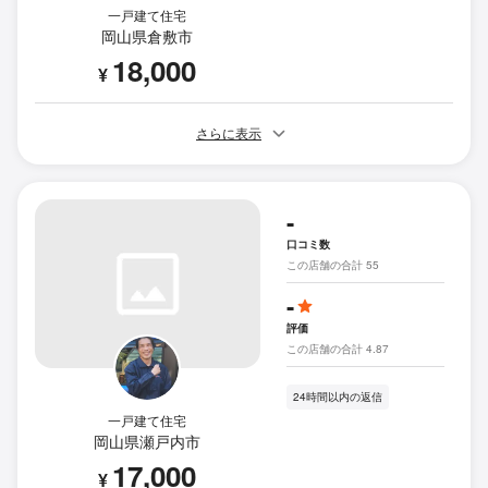
一戸建て住宅
岡山県倉敷市
18,000
¥
さらに表示
-
口コミ数
この店舗の合計 55
-
評価
この店舗の合計 4.87
24時間以内の返信
一戸建て住宅
岡山県瀬戸内市
17,000
¥