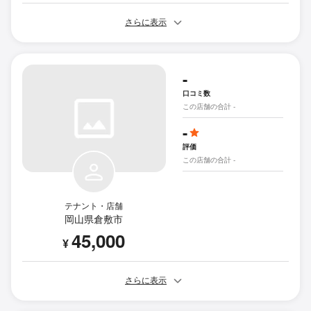
さらに表示
-
口コミ数
この店舗の合計 -
-
評価
この店舗の合計 -
テナント・店舗
岡山県倉敷市
45,000
¥
さらに表示