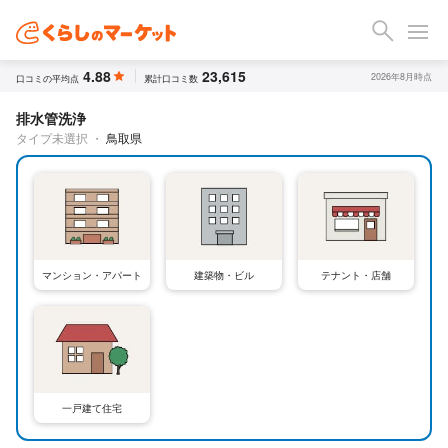
4.88
23,615
2026年8月時点
口コミの平均点
累計口コミ数
排水管洗浄
タイプ未選択
・
鳥取県
テナント・店舗
マンション・アパート
建築物・ビル
一戸建て住宅