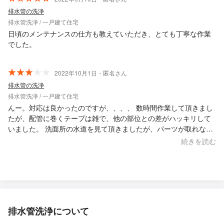
要な時期がきましたら依頼しようとおもいます。
排水管の洗浄
排水管洗浄 / 一戸建て住宅
日頃のメンテナンスの仕方も教えていただき、とても丁寧な作業
でした。
2022年10月1日・匿名さん
排水管の洗浄
排水管洗浄 / 一戸建て住宅
んー。対応は良かったのですが、、、、 数時間作業して頂きまし
たが、配管に巻くテープは雑で、他の部位との差がハッキリして
いました。 洗面所の水道を見て頂きましたが、パーツが取れな
い、とおっしゃっていましたが逆に回されていた様子で夫があっ
続きを読む
けなく取れてしまいました。 知識と技術が、もっと深まることを
祈ります。
排水管洗浄について