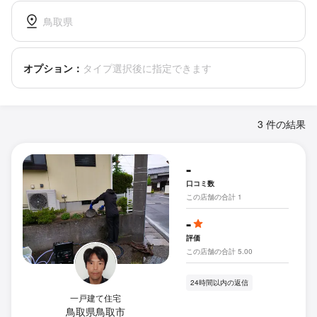
鳥取県
オプション：
タイプ選択後に指定できます
3 件の結果
-
口コミ数
この店舗の合計 1
-
評価
この店舗の合計 5.00
24時間以内の返信
一戸建て住宅
鳥取県鳥取市