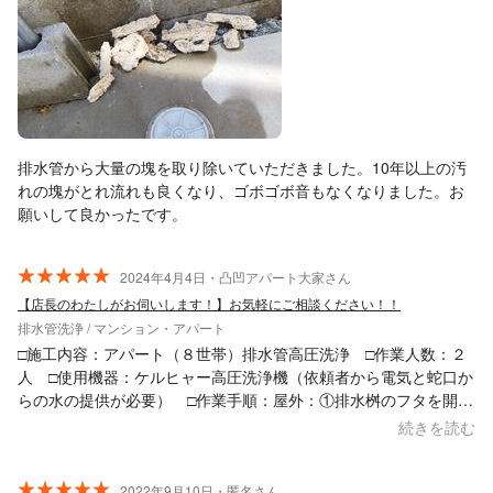
排水管から大量の塊を取り除いていただきました。10年以上の汚
れの塊がとれ流れも良くなり、ゴボゴボ音もなくなりました。お
願いして良かったです。
2024年4月4日・凸凹アパート大家さん
【店長のわたしがお伺いします！】お気軽にご相談ください！！
排水管洗浄 / マンション・アパート
□施工内容：アパート（８世帯）排水管高圧洗浄 □作業人数：２
人 □使用機器：ケルヒャー高圧洗浄機（依頼者から電気と蛇口か
らの水の提供が必要） □作業手順：屋外：①排水桝のフタを開
け、垂直部をノズルで高圧洗浄 ②排水管用の高圧ホース（先端
続きを読む
はすずらん型）を突っ込んで高圧洗浄 屋内：キッチン、洗面
所等の排水状況を確認 □作業時間：１時間半位 ◎テキパキと
やっていただきました。ありがとうございました。また洗浄が必
2022年9月10日・匿名さん