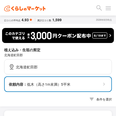
4.93
1,599
2026年8月時点
口コミの平均点
累計口コミ数
植え込み・生垣の剪定
北海道虻田郡
北海道虻田郡
依頼内容：
低木（高さ1m未満）5平米
条件を選択