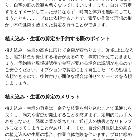
り、自宅の庭の景観も悪くなってしまいます。また、自分で剪定
するとイメージしていた形にならず、時間と体力を無駄にしてし
まうことも……。プロに依頼することで、素早い作業で理想の形
かつ木の健康を踏まえた剪定を行うことができます。
植え込み・生垣の剪定を予約する際のポイント
植え込み・生垣の高さに応じて金額が変わります。3m以上になる
と、追加料金が発生する場合があるので、事前に伝えておきまし
ょう。予約時と現場確認後で金額が変わる場合は説明があるので
ご安心ください。オプションで剪定により発生したゴミの処理も
依頼できるので、後片付けが面倒な場合は併せてサービスを依頼
しましょう。
植え込み・生垣の剪定のメリット
植え込み・生垣の剪定は、余分な枝葉を刈り込むことで風通しを
良くし、病気や害虫が発生することを防ぎます。定期的にお手入
れをしないと、隣家に葉が落ちたり、通行人の妨害となりトラブ
ルになってしまうことがあります。また、自分の身長以上の高さ
の植え込みや生垣の場合、作業自体危険を伴います。プロに頼め