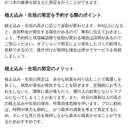
かつ木の健康を踏まえた剪定を行うことができます。
植え込み・生垣の剪定を予約する際のポイント
植え込み・生垣の高さに応じて金額が変わります。3m以上になる
と、追加料金が発生する場合があるので、事前に伝えておきまし
ょう。予約時と現場確認後で金額が変わる場合は説明があるので
ご安心ください。オプションで剪定により発生したゴミの処理も
依頼できるので、後片付けが面倒な場合は併せてサービスを依頼
しましょう。
植え込み・生垣の剪定のメリット
植え込み・生垣の剪定は、余分な枝葉を刈り込むことで風通しを
良くし、病気や害虫が発生することを防ぎます。定期的にお手入
れをしないと、隣家に葉が落ちたり、通行人の妨害となりトラブ
ルになってしまうことがあります。また、自分の身長以上の高さ
の植え込みや生垣の場合、作業自体危険を伴います。プロに頼め
ば、時間や体力も節約し、かつ庭木の成長を考えて剪定するた
め、キレイな見た目を維持しながら庭木が成長させることができ
るためおすすめです。