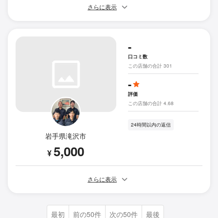
さらに表示
-
口コミ数
この店舗の合計 301
-
評価
この店舗の合計 4.68
24時間以内の返信
岩手県滝沢市
5,000
¥
さらに表示
最初
前の50件
次の50件
最後