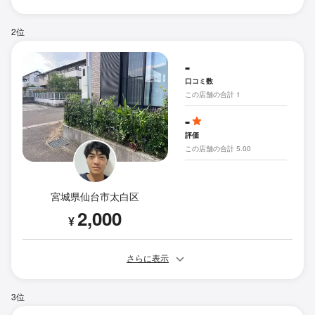
2位
-
口コミ数
この店舗の合計 1
-
評価
この店舗の合計 5.00
宮城県仙台市太白区
2,000
¥
さらに表示
3位