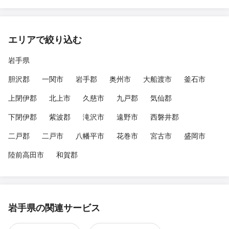
エリアで絞り込む
岩手県
胆沢郡
一関市
岩手郡
奥州市
大船渡市
釜石市
上閉伊郡
北上市
久慈市
九戸郡
気仙郡
下閉伊郡
紫波郡
滝沢市
遠野市
西磐井郡
二戸郡
二戸市
八幡平市
花巻市
宮古市
盛岡市
陸前高田市
和賀郡
岩手県の関連サービス