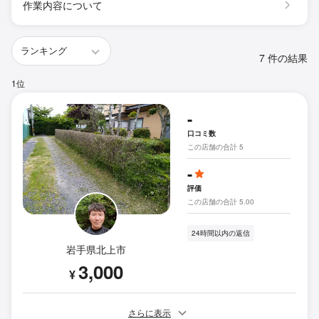
作業内容について
7 件の結果
1位
-
口コミ数
この店舗の合計 5
-
評価
この店舗の合計 5.00
24時間以内の返信
岩手県北上市
3,000
¥
さらに表示