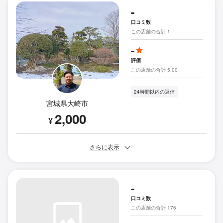
-
口コミ数
この店舗の合計 1
-
評価
この店舗の合計 5.00
24時間以内の返信
宮城県大崎市
2,000
¥
さらに表示
-
口コミ数
この店舗の合計 176