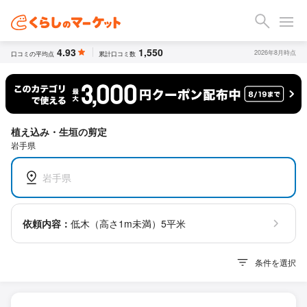
4.93
1,550
2026年8月時点
口コミの平均点
累計口コミ数
植え込み・生垣の剪定
岩手県
岩手県
依頼内容：
低木（高さ1m未満）5平米
条件を選択