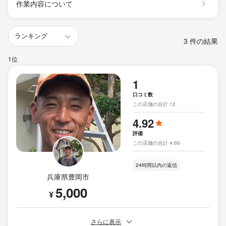
作業内容について
3 件の結果
1位
1
口コミ数
この店舗の合計 12
4.92
評価
この店舗の合計 4.66
24時間以内の返信
兵庫県豊岡市
5,000
¥
さらに表示