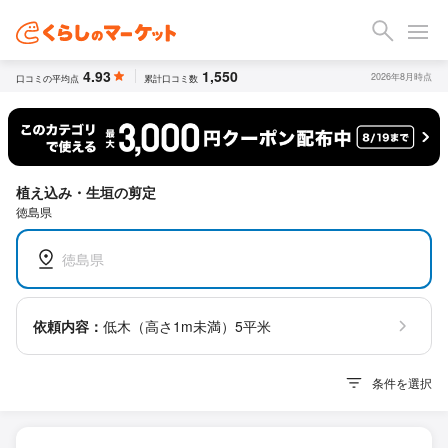
4.93
1,550
2026年8月時点
口コミの平均点
累計口コミ数
植え込み・生垣の剪定
徳島県
徳島県
依頼内容：
低木（高さ1m未満）5平米
条件を選択