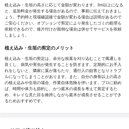
植え込み・生垣の高さに応じて金額が変わります。3m以上になる
と、追加料金が発生する場合があるので、事前に伝えておきまし
ょう。予約時と現場確認後で金額が変わる場合は説明があるので
ご安心ください。オプションで剪定により発生したゴミの処理も
依頼できるので、後片付けが面倒な場合は併せてサービスを依頼
しましょう。
植え込み・生垣の剪定のメリット
植え込み・生垣の剪定は、余分な枝葉を刈り込むことで風通しを
良くし、病気や害虫が発生することを防ぎます。定期的にお手入
れをしないと、隣家に葉が落ちたり、通行人の妨害となりトラブ
ルになってしまうことがあります。また、自分の身長以上の高さ
の植え込みや生垣の場合、作業自体危険を伴います。プロに頼め
ば、時間や体力も節約し、かつ庭木の成長を考えて剪定するた
め、キレイな見た目を維持しながら庭木が成長させることができ
るためおすすめです。