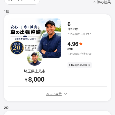
5 件の結果
1位
6
口コミ数
この店舗の合計 217
4.96
評価
この店舗の合計 5.00
24時間以内の返信
埼玉県上尾市
8,000
¥
さらに表示
2位