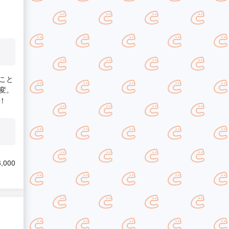
こと
変。
！
,000