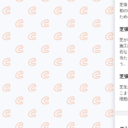
芝張
初の
ため
芝
芝が
施工
石な
当た
う。
芝
芝生
こま
理想