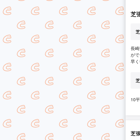
芝
芝
長崎
がで
早く
芝
10
芝