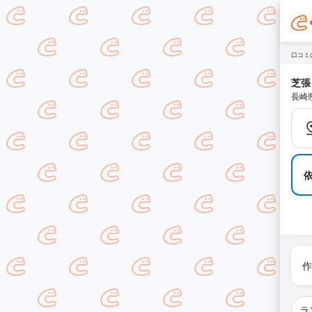
口コミ
芝張
長崎
作