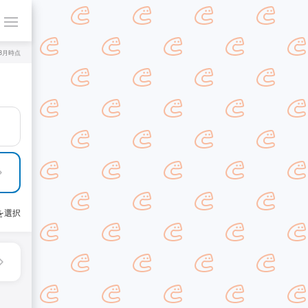
年8月時点
を選択