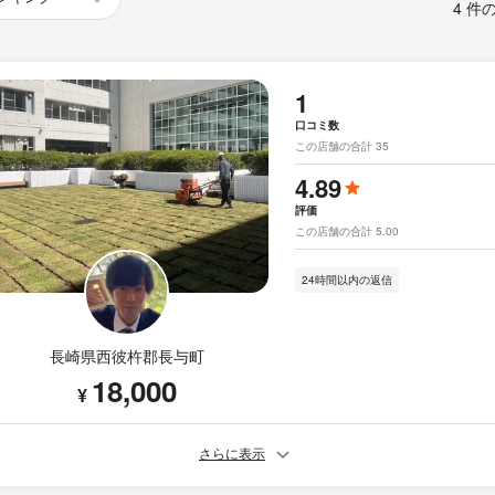
4 件
1
口コミ数
この店舗の合計 35
4.89
評価
この店舗の合計 5.00
24時間以内の返信
長崎県西彼杵郡長与町
18,000
¥
さらに表示