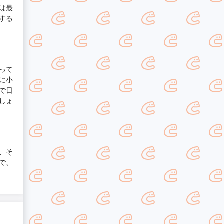
は最
する
って
に小
で日
しょ
、そ
で、