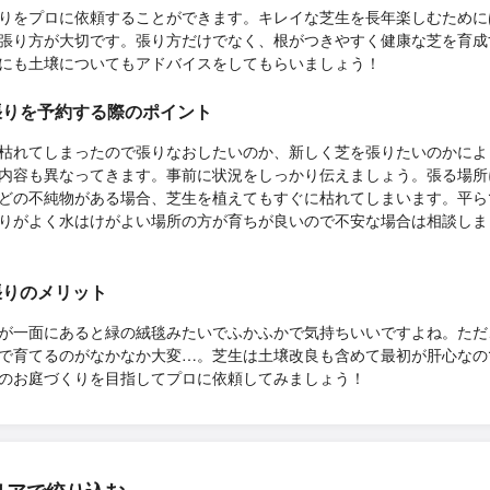
りをプロに依頼することができます。キレイな芝生を長年楽しむために
張り方が大切です。張り方だけでなく、根がつきやすく健康な芝を育成
にも土壌についてもアドバイスをしてもらいましょう！
張りを予約する際のポイント
枯れてしまったので張りなおしたいのか、新しく芝を張りたいのかによ
内容も異なってきます。事前に状況をしっかり伝えましょう。張る場所
どの不純物がある場合、芝生を植えてもすぐに枯れてしまいます。平ら
りがよく水はけがよい場所の方が育ちが良いので不安な場合は相談しま
張りのメリット
が一面にあると緑の絨毯みたいでふかふかで気持ちいいですよね。ただ
で育てるのがなかなか大変…。芝生は土壌改良も含めて最初が肝心なの
のお庭づくりを目指してプロに依頼してみましょう！