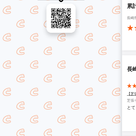
累
長崎
長
【芝
芝張
とて