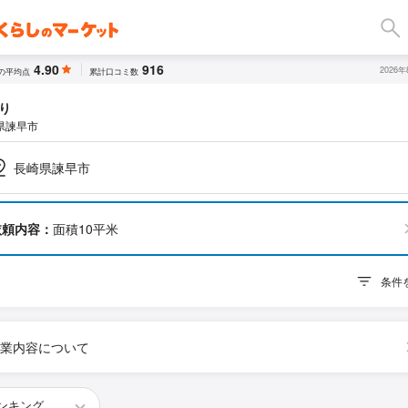
4.90
916
2026
の平均点
累計口コミ数
り
県諫早市
長崎県諫早市
依頼内容：
面積10平米
条件
業内容について