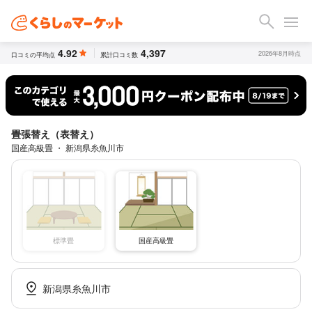
4.92
4,397
2026年8月時点
口コミの平均点
累計口コミ数
畳張替え（表替え）
国産高級畳 ・ 新潟県糸魚川市
標準畳
国産高級畳
新潟県糸魚川市