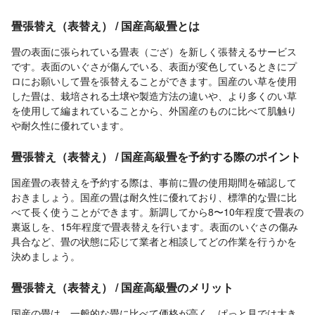
畳張替え（表替え） / 国産高級畳とは
畳の表面に張られている畳表（ござ）を新しく張替えるサービス
です。表面のいぐさが傷んでいる、表面が変色しているときにプ
ロにお願いして畳を張替えることができます。国産のい草を使用
した畳は、栽培される土壌や製造方法の違いや、より多くのい草
を使用して編まれていることから、外国産のものに比べて肌触り
や耐久性に優れています。
畳張替え（表替え） / 国産高級畳を予約する際のポイント
国産畳の表替えを予約する際は、事前に畳の使用期間を確認して
おきましょう。国産の畳は耐久性に優れており、標準的な畳に比
べて長く使うことができます。新調してから8〜10年程度で畳表の
裏返しを、15年程度で畳表替えを行います。表面のいぐさの傷み
具合など、畳の状態に応じて業者と相談してどの作業を行うかを
決めましょう。
畳張替え（表替え） / 国産高級畳のメリット
国産の畳は、一般的な畳に比べて価格が高く、ぱっと見では大き