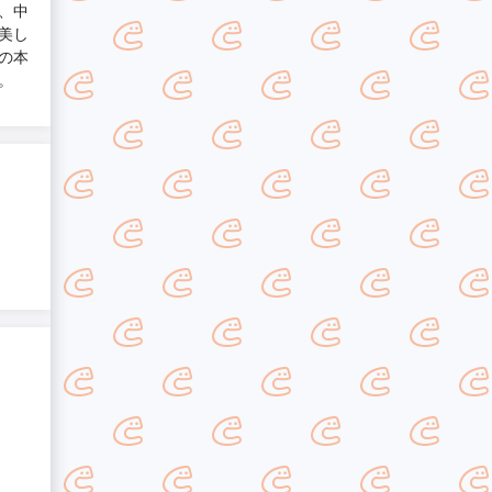
、中
美し
の本
。