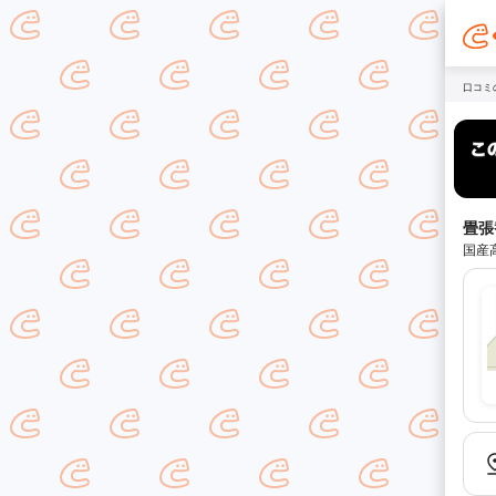
口コミ
畳張
国産