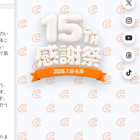
のい
るこ
い
て肌
う。
す。
す。
行う
りま