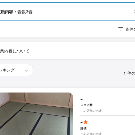
依頼内容：
畳数3畳
条件
業内容について
1 件
-
口コミ数
この店舗の合計 -
-
評価
この店舗の合計 -