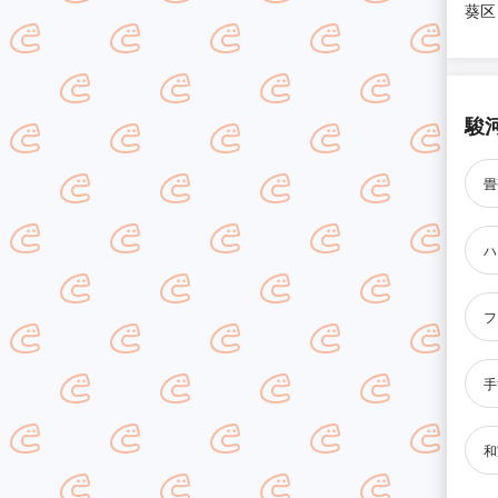
葵区
駿
畳
ハ
フ
手
和