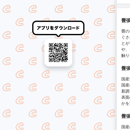
畳張
畳の
ぐさ
とが
や、
触り
畳張
国産
国産
新調
表面
かを
畳張
国産