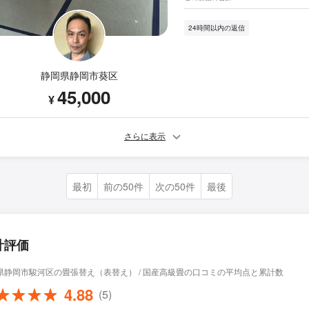
24時間以内の返信
静岡県静岡市葵区
45,000
¥
さらに表示
最初
前の50件
次の50件
最後
計評価
県静岡市駿河区の畳張替え（表替え） / 国産高級畳の口コミの平均点と累計数
4.88
(5)