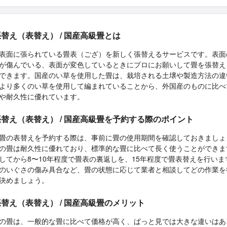
替え（表替え） / 国産高級畳とは
表面に張られている畳表（ござ）を新しく張替えるサービスです。表面
が傷んでいる、表面が変色しているときにプロにお願いして畳を張替え
できます。国産のい草を使用した畳は、栽培される土壌や製造方法の違
より多くのい草を使用して編まれていることから、外国産のものに比べ
や耐久性に優れています。
替え（表替え） / 国産高級畳を予約する際のポイント
畳の表替えを予約する際は、事前に畳の使用期間を確認しておきましょ
の畳は耐久性に優れており、標準的な畳に比べて長く使うことができま
してから8〜10年程度で畳表の裏返しを、15年程度で畳表替えを行いま
のいぐさの傷み具合など、畳の状態に応じて業者と相談してどの作業を
決めましょう。
替え（表替え） / 国産高級畳のメリット
の畳は、一般的な畳に比べて価格が高く、ぱっと見では大きな違いはあ