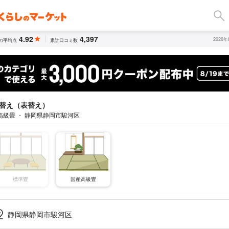
4.92
4,397
2026
の平均点
累計口コミ数
替え（表替え）
高級畳 ・ 静岡県静岡市駿河区
標準畳
国産高級畳
静岡県静岡市駿河区