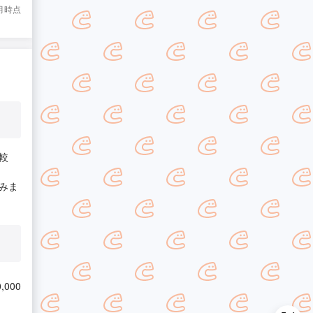
3月時点
較
みま
,000