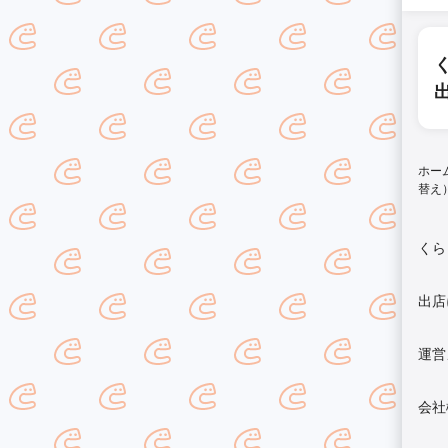
ホー
替え
くら
出店
運営
会社