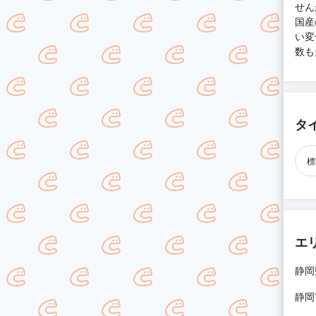
せん
国産
い変
数も
タ
標
エ
静岡
静岡