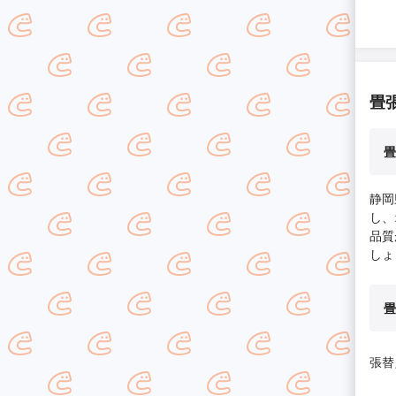
畳
畳
静岡
し、
品質
しょ
畳
張替