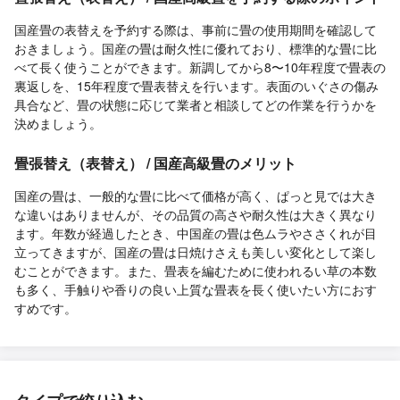
国産畳の表替えを予約する際は、事前に畳の使用期間を確認して
おきましょう。国産の畳は耐久性に優れており、標準的な畳に比
べて長く使うことができます。新調してから8〜10年程度で畳表の
裏返しを、15年程度で畳表替えを行います。表面のいぐさの傷み
具合など、畳の状態に応じて業者と相談してどの作業を行うかを
決めましょう。
畳張替え（表替え） / 国産高級畳のメリット
国産の畳は、一般的な畳に比べて価格が高く、ぱっと見では大き
な違いはありませんが、その品質の高さや耐久性は大きく異なり
ます。年数が経過したとき、中国産の畳は色ムラやささくれが目
立ってきますが、国産の畳は日焼けさえも美しい変化として楽し
むことができます。また、畳表を編むために使われるい草の本数
も多く、手触りや香りの良い上質な畳表を長く使いたい方におす
すめです。