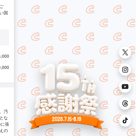
ご
い国
,000
,000
、汚
とな
のに張
えの