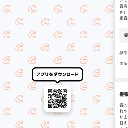
畳表
ざ）
産畳
畳
標準
国産
畳
畳の
れや
りま
替え