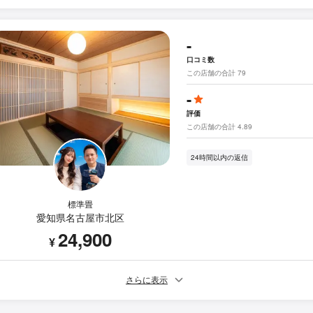
-
口コミ数
この店舗の合計 79
-
評価
この店舗の合計 4.89
24時間以内の返信
標準畳
愛知県名古屋市北区
24,900
¥
さらに表示