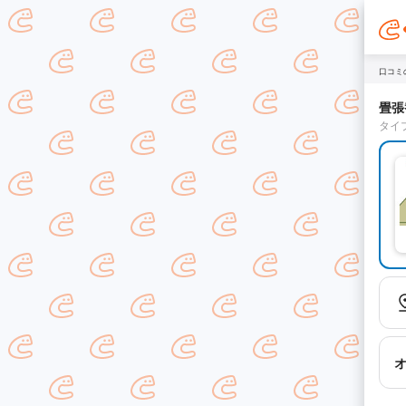
口コミ
畳張
タイ