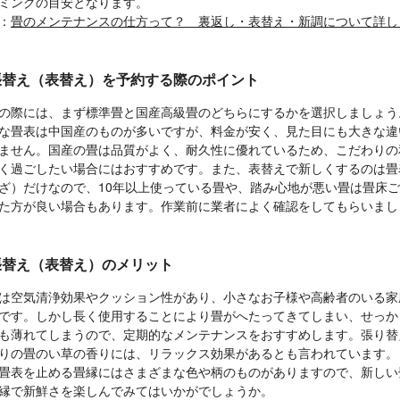
ミングの目安となります。
：
畳のメンテナンスの仕方って？ 裏返し・表替え・新調について詳し
張替え（表替え）を予約する際のポイント
の際には、まず標準畳と国産高級畳のどちらにするかを選択しましょう
な畳表は中国産のものが多いですが、料金が安く、見た目にも大きな違
ません。国産の畳は品質がよく、耐久性に優れているため、こだわりの
く過ごしたい場合にはおすすめです。また、表替えで新しくするのは畳
ざ）だけなので、10年以上使っている畳や、踏み心地が悪い畳は畳床
た方が良い場合もあります。作業前に業者によく確認をしてもらいまし
張替え（表替え）のメリット
は空気清浄効果やクッション性があり、小さなお子様や高齢者のいる家
です。しかし長く使用することにより畳がへたってきてしまい、せっか
も薄れてしまうので、定期的なメンテナンスをおすすめします。張り替
りの畳のい草の香りには、リラックス効果があるとも言われています。
畳表を止める畳縁にはさまざまな色や柄のものがありますので、新しい
縁で新鮮さを楽しんでみてはいかがでしょうか。