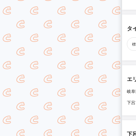
タ
標
エ
岐阜
下呂
下