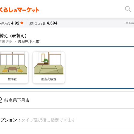
4.92
4,394
2026
の平均点
累計口コミ数
替え（表替え）
プ未選択
・
岐阜県下呂市
標準畳
国産高級畳
岐阜県下呂市
オプション：
タイプ選択後に指定できます