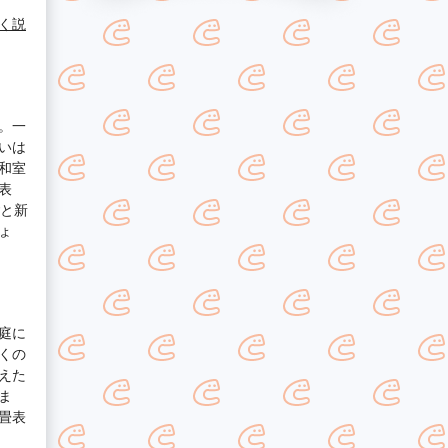
く説
。一
いは
和室
表
ごと新
ょ
庭に
くの
えた
ま
畳表