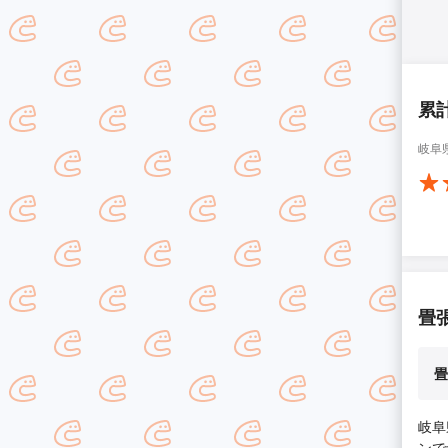
累
岐阜
畳
畳
岐阜
ンで