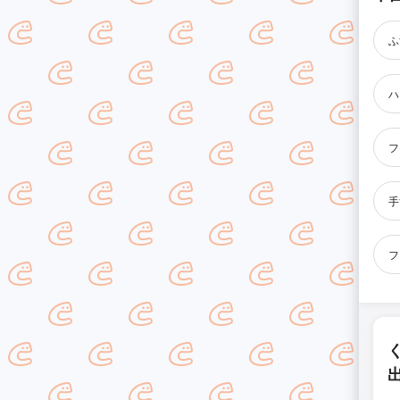
ふ
ハ
フ
手
フ