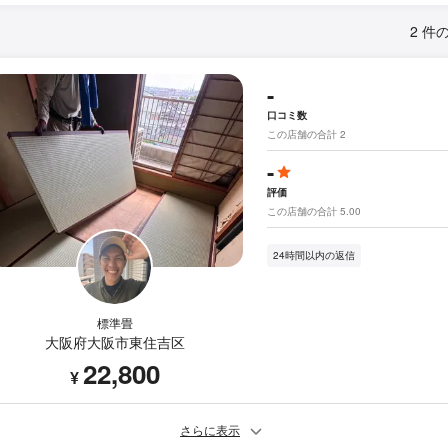
2 件
-
口コミ数
この店舗の合計 2
-
評価
この店舗の合計 5.00
24時間以内の返信
標準畳
大阪府大阪市東住吉区
22,800
¥
さらに表示