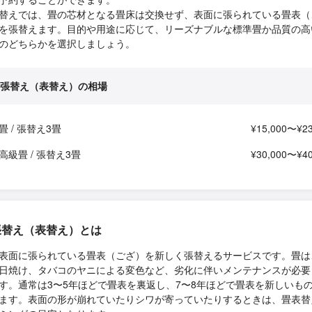
替えでは、畳の芯材となる畳床は交換せず、表面に張られている畳表（
を張替えます。目的や用途に応じて、リーズナブルな標準畳か品質の高
のどちらかを選択しましょう。
張替え（表替え）の相場
畳 / 張替え3畳
¥15,000〜¥23
高級畳 / 張替え3畳
¥30,000〜¥40
張替え（表替え）とは
表面に張られている畳表（ござ）を新しく張替えるサービスです。畳は
日焼け、タバコのヤニによる変色など、劣化に伴いメンテナンスが必要
す。通常は3〜5年ほどで畳表を裏返し、7〜8年ほどで畳表を新しいも
ます。表面の形が崩れていたりシワが寄っていたりするときは、畳表替