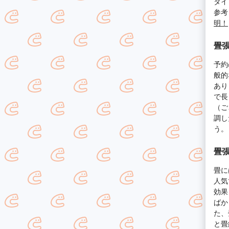
タイ
参考
明！
畳
予約
般的
あり
で長
（ご
調し
う。
畳
畳に
人気
効果
ばか
た、
と畳