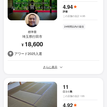
4.94
評価
この店舗の合計 4.95
24時間以内の返信
標準畳
埼玉県行田市
18,600
¥
アワード2025入選
さらに表示
11
口コミ数
この店舗の合計 135
4.92