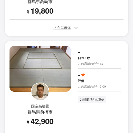
群馬県高崎市
19,800
¥
さらに表示
-
口コミ数
この店舗の合計 12
-
評価
この店舗の合計 5.00
24時間以内の返信
国産高級畳
群馬県前橋市
42,900
¥