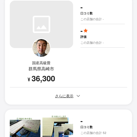
-
口コミ数
この店舗の合計 -
-
評価
この店舗の合計 -
国産高級畳
群馬県高崎市
36,300
¥
さらに表示
-
口コミ数
この店舗の合計 52