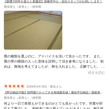
【創業100年を迎えた老舗店】前橋市中心・自社スタッフがお伺いします！
畳張替え（表替え） / 標準畳
畳の種類を選ぶのに、アドバイスを頂いて良かったです。 また、
畳の帯の模様の入った意味を説明して頂き参考になりました。 初
めは、無地を考えてましたが、柄を入れました。 正解でした。 親
切、丁寧にして頂き有難うございました。 短期間で今日完了で、
続きを読む
畳の部屋が蘇りました。
2026年3月18日・匿名さん
【即日納品可能】卸問屋だからできる地域最安値！最短半日納品！国産表も格安で販売！
畳張替え（表替え） / 標準畳
何より一日で表替えができるのがとても良かったです。作業や対
応も丁寧でした。 和紙表に張り替えていただきましたが、耐久性