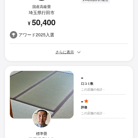
国産高級畳
埼玉県行田市
50,400
¥
アワード2025入選
さらに表示
-
口コミ数
この店舗の合計 -
-
評価
この店舗の合計 -
標準畳