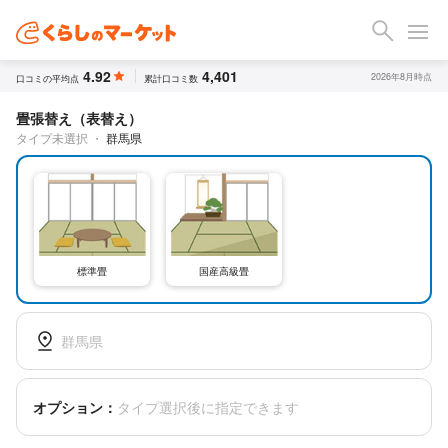
4.92
4,401
2026年8月時点
口コミの平均点
累計口コミ数
畳張替え（表替え）
タイプ未選択
・
群馬県
標準畳
国産高級畳
群馬県
オプション：
タイプ選択後に指定できます