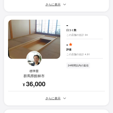
さらに表示
-
口コミ数
この店舗の合計 34
-
評価
この店舗の合計 4.91
24時間以内の返信
標準畳
群馬県館林市
36,000
¥
さらに表示