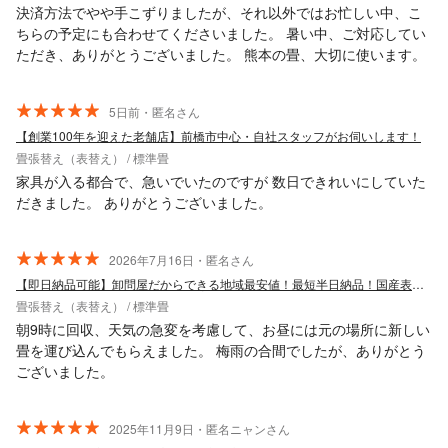
決済方法でやや手こずりましたが、それ以外ではお忙しい中、こ
ちらの予定にも合わせてくださいました。 暑い中、ご対応してい
ただき、ありがとうございました。 熊本の畳、大切に使います。
5日前・匿名さん
【創業100年を迎えた老舗店】前橋市中心・自社スタッフがお伺いします！
畳張替え（表替え） / 標準畳
家具が入る都合で、急いでいたのですが 数日できれいにしていた
だきました。 ありがとうございました。
2026年7月16日・匿名さん
【即日納品可能】卸問屋だからできる地域最安値！最短半日納品！国産表も格安で販売！
畳張替え（表替え） / 標準畳
朝9時に回収、天気の急変を考慮して、お昼には元の場所に新しい
畳を運び込んでもらえました。 梅雨の合間でしたが、ありがとう
ございました。
2025年11月9日・匿名ニャンさん