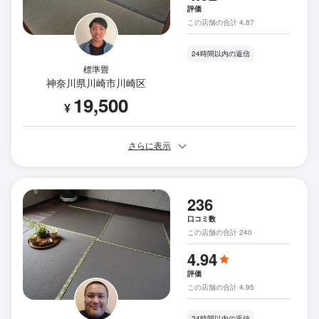
評価
この店舗の合計 4.87
24時間以内の返信
標準畳
神奈川県川崎市川崎区
19,500
¥
さらに表示
236
口コミ数
この店舗の合計 240
4.94
評価
この店舗の合計 4.95
24時間以内の返信