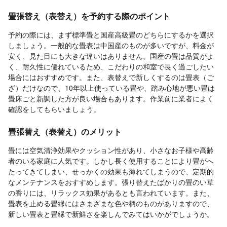
畳張替え（表替え）を予約する際のポイント
予約の際には、まず標準畳と国産高級畳のどちらにするかを選択
しましょう。一般的な畳表は中国産のものが多いですが、料金が
安く、見た目にも大きな違いはありません。国産の畳は品質がよ
く、耐久性に優れているため、こだわりの和室で長く過ごしたい
場合にはおすすめです。また、表替えで新しくするのは畳表（ご
ざ）だけなので、10年以上使っている畳や、踏み心地が悪い畳は
畳床ごと新調した方が良い場合もあります。作業前に業者によく
確認をしてもらいましょう。
畳張替え（表替え）のメリット
畳には空気清浄効果やクッション性があり、小さなお子様や高齢
者のいる家庭に人気です。しかし長く使用することにより畳がへ
たってきてしまい、せっかくの効果も薄れてしまうので、定期的
なメンテナンスをおすすめします。張り替えたばかりの畳のい草
の香りには、リラックス効果があるとも言われています。また、
畳表を止める畳縁にはさまざまな色や柄のものがありますので、
新しい畳表と畳縁で新鮮さを楽しんでみてはいかがでしょうか。