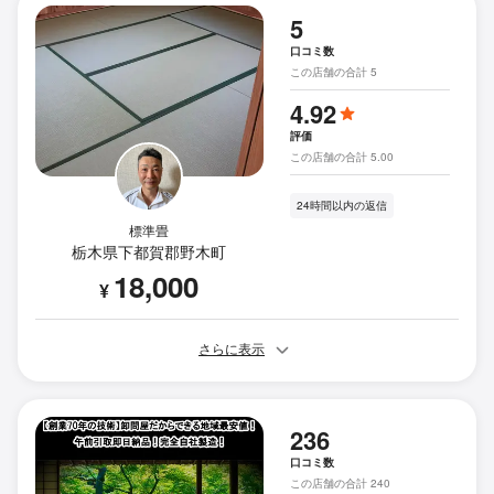
5
口コミ数
この店舗の合計 5
4.92
評価
この店舗の合計 5.00
24時間以内の返信
標準畳
栃木県下都賀郡野木町
18,000
¥
さらに表示
236
口コミ数
この店舗の合計 240