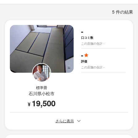
5 件の結果
-
口コミ数
この店舗の合計 -
-
評価
この店舗の合計 -
標準畳
石川県小松市
19,500
¥
さらに表示