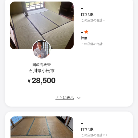
-
口コミ数
この店舗の合計 -
-
評価
この店舗の合計 -
国産高級畳
石川県小松市
28,500
¥
さらに表示
-
口コミ数
この店舗の合計 31