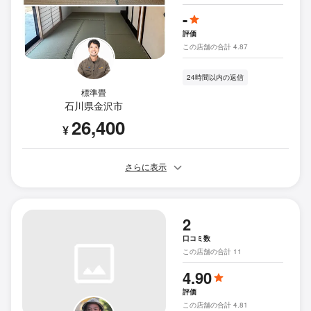
-
評価
この店舗の合計 4.87
24時間以内の返信
標準畳
石川県金沢市
26,400
¥
さらに表示
2
口コミ数
この店舗の合計 11
4.90
評価
この店舗の合計 4.81