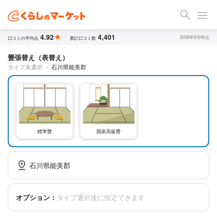
4.92
4,401
2026年8月時点
口コミの平均点
累計口コミ数
畳張替え（表替え）
タイプ未選択
・
石川県能美郡
標準畳
国産高級畳
石川県能美郡
オプション：
タイプ選択後に指定できます