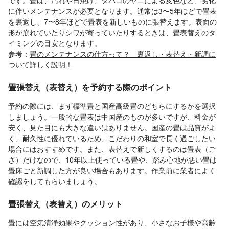
に伴いメンテナンスが必要となります。通常は3〜5年ほどで畳表
を裏返し、7〜8年ほどで畳表を新しいものに張替えます。表面の
形が崩れていたりシワが寄っていたりするときは、畳表替えのタ
イミングの目安となります。
参考：
畳のメンテナンスの仕方って？ 裏返し・表替え・新調に
ついて詳しく説明！
畳張替え（表替え）を予約する際のポイント
予約の際には、まず標準畳と国産高級畳のどちらにするかを選択
しましょう。一般的な畳表は中国産のものが多いですが、料金が
安く、見た目にも大きな違いはありません。国産の畳は品質がよ
く、耐久性に優れているため、こだわりの和室で長く過ごしたい
場合にはおすすめです。また、表替えで新しくするのは畳表（ご
ざ）だけなので、10年以上使っている畳や、踏み心地が悪い畳は
畳床ごと新調した方が良い場合もあります。作業前に業者によく
確認をしてもらいましょう。
畳張替え（表替え）のメリット
畳には空気清浄効果やクッション性があり、小さなお子様や高齢