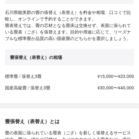
石川県能美郡の畳の張替え（表替え）を料金や相場、口コミで比
較し、オンラインで予約することができます。
畳表替えでは、畳の芯材となる畳床は交換せず、表面に張られて
いる畳表（ござ）を張替えます。目的や用途に応じて、リーズナ
ブルな標準畳か品質の高い国産畳のどちらかを選択しましょう。
畳張替え（表替え）の相場
標準畳 / 張替え3畳
¥15,000〜¥23,000
国産高級畳 / 張替え3畳
¥30,000〜¥40,000
畳張替え（表替え）とは
畳の表面に張られている畳表（ござ）を新しく張替えるサービス
です。畳は、汚れや日焼け、タバコのヤニによる変色など、劣化