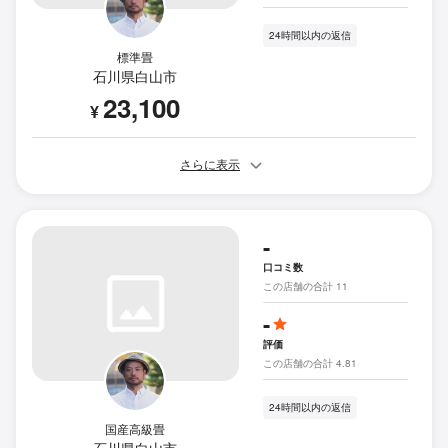
24時間以内の返信
標準畳
石川県白山市
23,100
¥
さらに表示
-
口コミ数
この店舗の合計 11
-
評価
この店舗の合計 4.81
24時間以内の返信
国産高級畳
石川県白山市