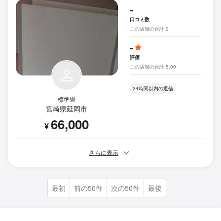
-
口コミ数
この店舗の合計 2
-
評価
この店舗の合計 5.00
24時間以内の返信
標準畳
宮崎県延岡市
66,000
¥
さらに表示
最初
前の50件
次の50件
最後