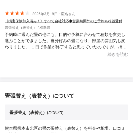
2026年3月19日・匿名さん
《損害保険加入済み！》すべて自社対応◆営業時間外のご予約も相談受付中◆
畳張替え（表替え） / 標準畳
予約時に選んだ畳の他にも、目的や予算に合わせて種類を変更し
選ぶことができました。自分好みの畳になり、部屋の雰囲気も変
わりました。 １日で作業が終了すると思っていたのですが、持ち
帰り作業されるとのことで、３日後に搬入という形でした。しば
続きを読む
らく部屋が使えない状態だったので予め説明があるとよかったな
と思いました。
畳張替え（表替え）について
畳張替え（表替え）について
熊本県熊本市北区の畳の張替え（表替え）を料金や相場、口コミ