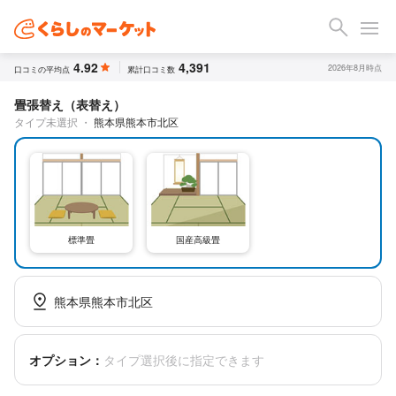
4.92
4,391
2026年8月時点
口コミの平均点
累計口コミ数
畳張替え（表替え）
タイプ未選択
・
熊本県熊本市北区
標準畳
国産高級畳
熊本県熊本市北区
オプション：
タイプ選択後に指定できます