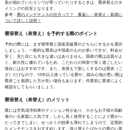
形が崩れていたりシワが寄っていたりするときは、畳表替えのタ
イミングの目安となります。
参考：
畳のメンテナンスの仕方って？ 裏返し・表替え・新調に
ついて詳しく説明！
畳張替え（表替え）を予約する際のポイント
予約の際には、まず標準畳と国産高級畳のどちらにするかを選択
しましょう。一般的な畳表は中国産のものが多いですが、料金が
安く、見た目にも大きな違いはありません。国産の畳は品質がよ
く、耐久性に優れているため、こだわりの和室で長く過ごしたい
場合にはおすすめです。また、表替えで新しくするのは畳表（ご
ざ）だけなので、10年以上使っている畳や、踏み心地が悪い畳は
畳床ごと新調した方が良い場合もあります。作業前に業者によく
確認をしてもらいましょう。
畳張替え（表替え）のメリット
畳には空気清浄効果やクッション性があり、小さなお子様や高齢
者のいる家庭に人気です。しかし長く使用することにより畳がへ
たってきてしまい、せっかくの効果も薄れてしまうので、定期的
なメンテナンスをおすすめします。張り替えたばかりの畳のい草