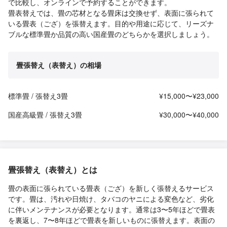
で比較し、オンラインで予約することができます。
畳表替えでは、畳の芯材となる畳床は交換せず、表面に張られて
いる畳表（ござ）を張替えます。目的や用途に応じて、リーズナ
ブルな標準畳か品質の高い国産畳のどちらかを選択しましょう。
畳張替え（表替え）の相場
標準畳 / 張替え3畳
¥15,000〜¥23,000
国産高級畳 / 張替え3畳
¥30,000〜¥40,000
畳張替え（表替え）とは
畳の表面に張られている畳表（ござ）を新しく張替えるサービス
です。畳は、汚れや日焼け、タバコのヤニによる変色など、劣化
に伴いメンテナンスが必要となります。通常は3〜5年ほどで畳表
を裏返し、7〜8年ほどで畳表を新しいものに張替えます。表面の