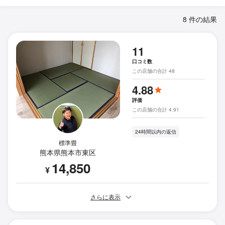
8 件の結果
11
口コミ数
この店舗の合計 48
4.88
評価
この店舗の合計 4.91
24時間以内の返信
標準畳
熊本県熊本市東区
14,850
¥
さらに表示