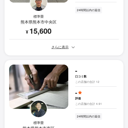
24時間以内の返信
標準畳
熊本県熊本市中央区
15,600
¥
さらに表示
-
口コミ数
この店舗の合計 12
-
評価
この店舗の合計 4.91
24時間以内の返信
標準畳
熊本県熊本市東区