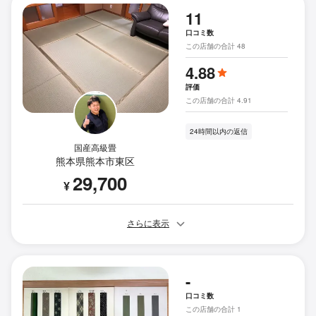
11
口コミ数
この店舗の合計 48
4.88
評価
この店舗の合計 4.91
24時間以内の返信
国産高級畳
熊本県熊本市東区
29,700
¥
さらに表示
-
口コミ数
この店舗の合計 1