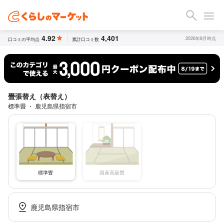
4.92
4,401
2026年8月時点
口コミの平均点
累計口コミ数
畳張替え（表替え）
標準畳 ・ 鹿児島県指宿市
標準畳
国産高級畳
鹿児島県指宿市