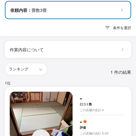
依頼内容：
畳数3畳
条件を選択
作業内容について
1 件の結果
1位
-
口コミ数
この店舗の合計 4
-
評価
この店舗の合計 5.00