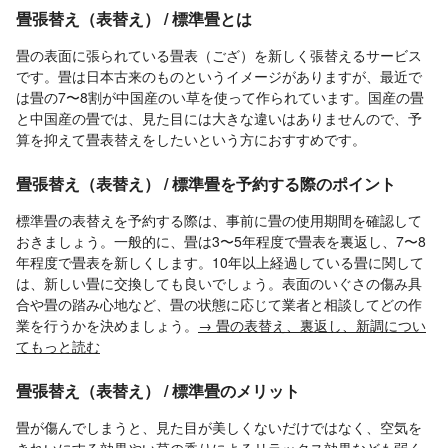
畳張替え（表替え） / 標準畳とは
畳の表面に張られている畳表（ござ）を新しく張替えるサービス
です。畳は日本古来のものというイメージがありますが、最近で
は畳の7〜8割が中国産のい草を使って作られています。国産の畳
と中国産の畳では、見た目には大きな違いはありませんので、予
算を抑えて畳表替えをしたいという方におすすめです。
畳張替え（表替え） / 標準畳を予約する際のポイント
標準畳の表替えを予約する際は、事前に畳の使用期間を確認して
おきましょう。一般的に、畳は3〜5年程度で畳表を裏返し、7〜8
年程度で畳表を新しくします。10年以上経過している畳に関して
は、新しい畳に交換しても良いでしょう。表面のいぐさの傷み具
合や畳の踏み心地など、畳の状態に応じて業者と相談してどの作
業を行うかを決めましょう。
→ 畳の表替え、裏返し、新調につい
てもっと読む
畳張替え（表替え） / 標準畳のメリット
畳が傷んでしまうと、見た目が美しくないだけではなく、空気を