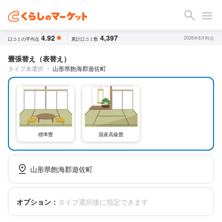
4.92
4,397
2026年8月時点
口コミの平均点
累計口コミ数
畳張替え（表替え）
タイプ未選択
・
山形県飽海郡遊佐町
標準畳
国産高級畳
山形県飽海郡遊佐町
オプション：
タイプ選択後に指定できます