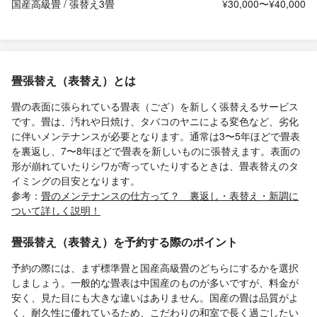
国産高級畳 / 張替え3畳
¥30,000〜¥40,000
畳張替え（表替え）とは
畳の表面に張られている畳表（ござ）を新しく張替えるサービス
です。畳は、汚れや日焼け、タバコのヤニによる変色など、劣化
に伴いメンテナンスが必要となります。通常は3〜5年ほどで畳表
を裏返し、7〜8年ほどで畳表を新しいものに張替えます。表面の
形が崩れていたりシワが寄っていたりするときは、畳表替えのタ
イミングの目安となります。
参考：
畳のメンテナンスの仕方って？ 裏返し・表替え・新調に
ついて詳しく説明！
畳張替え（表替え）を予約する際のポイント
予約の際には、まず標準畳と国産高級畳のどちらにするかを選択
しましょう。一般的な畳表は中国産のものが多いですが、料金が
安く、見た目にも大きな違いはありません。国産の畳は品質がよ
く、耐久性に優れているため、こだわりの和室で長く過ごしたい