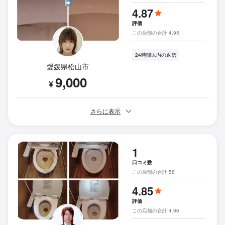
4.87
評価
この店舗の合計 4.95
24時間以内の返信
愛媛県松山市
9,000
¥
さらに表示
1
口コミ数
この店舗の合計 58
4.85
評価
この店舗の合計 4.96