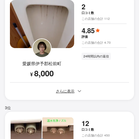
2
口コミ数
この店舗の合計 112
4.85
評価
この店舗の合計 4.70
24時間以内の返信
愛媛県伊予郡松前町
8,000
¥
さらに表示
3位
12
口コミ数
この店舗の合計 450