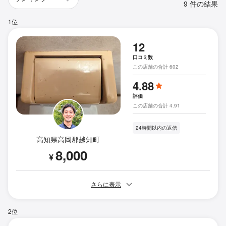
9 件の結果
1位
12
口コミ数
この店舗の合計 602
4.88
評価
この店舗の合計 4.91
24時間以内の返信
高知県高岡郡越知町
8,000
¥
さらに表示
2位