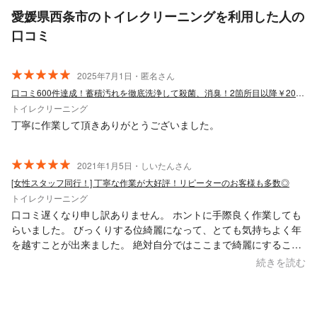
愛媛県西条市のトイレクリーニングを利用した人の
口コミ
2025年7月1日・匿名さん
口コミ600件達成！蓄積汚れを徹底洗浄して殺菌、消臭！2箇所目以降￥2000割引
トイレクリーニング
丁寧に作業して頂きありがとうございました。
2021年1月5日・しいたんさん
[女性スタッフ同行！] 丁寧な作業が大好評！リピーターのお客様も多数◎
トイレクリーニング
口コミ遅くなり申し訳ありません。 ホントに手際良く作業しても
らいました。 びっくりする位綺麗になって、とても気持ちよく年
を越すことが出来ました。 絶対自分ではここまで綺麗にすること
は出来なかったと思います。 是非また違う場所もお願いすると思
続きを読む
います。その時はまた、よろしくお願いします。