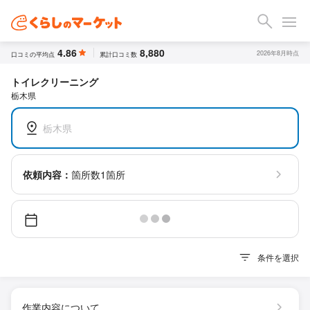
4.86
8,880
2026年8月時点
口コミの平均点
累計口コミ数
トイレクリーニング
栃木県
栃木県
依頼内容：
箇所数1箇所
条件を選択
作業内容について