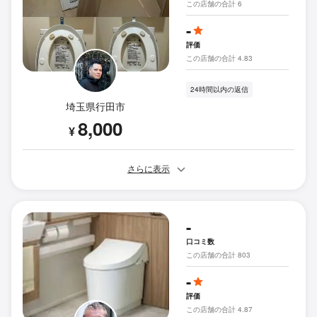
この店舗の合計 6
-
評価
この店舗の合計 4.83
24時間以内の返信
埼玉県行田市
8,000
¥
さらに表示
-
口コミ数
この店舗の合計 803
-
評価
この店舗の合計 4.87