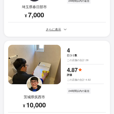
24時間以内の返信
埼玉県春日部市
7,000
¥
さらに表示
4
口コミ数
この店舗の合計 28
4.87
評価
この店舗の合計 4.92
24時間以内の返信
茨城県筑西市
10,000
¥