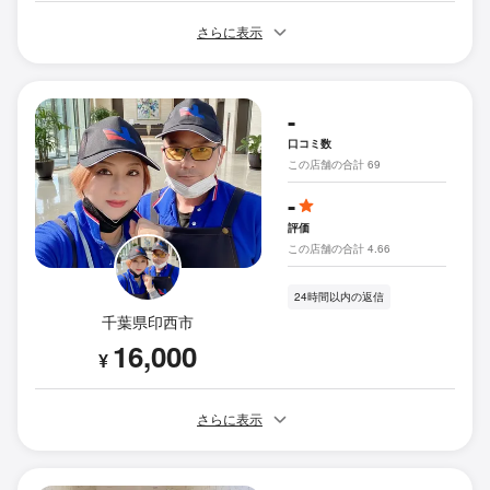
さらに表示
-
口コミ数
この店舗の合計 69
-
評価
この店舗の合計 4.66
24時間以内の返信
千葉県印西市
16,000
¥
さらに表示