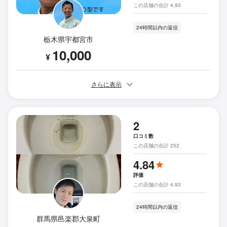
この店舗の合計 4.93
24時間以内の返信
栃木県宇都宮市
10,000
¥
さらに表示
2
口コミ数
この店舗の合計 252
4.84
評価
この店舗の合計 4.93
24時間以内の返信
群馬県邑楽郡大泉町