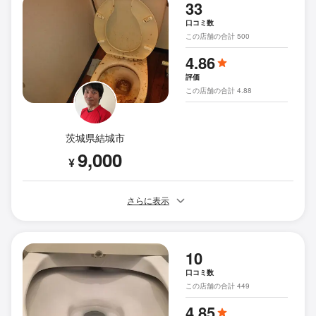
33
口コミ数
この店舗の合計 500
4.86
評価
この店舗の合計 4.88
茨城県結城市
9,000
¥
さらに表示
10
口コミ数
この店舗の合計 449
4.85