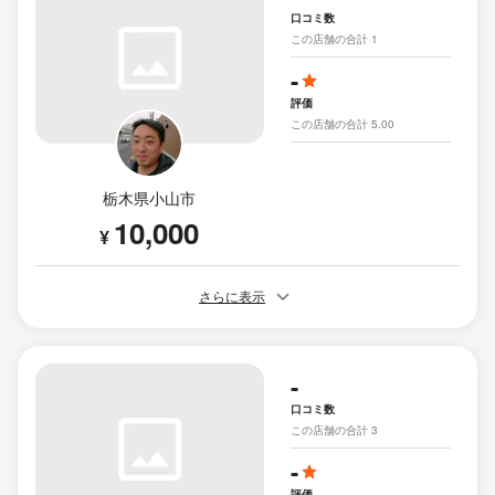
口コミ数
この店舗の合計 1
-
評価
この店舗の合計 5.00
栃木県小山市
10,000
¥
さらに表示
-
口コミ数
この店舗の合計 3
-
評価