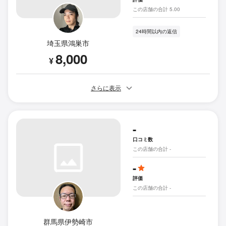
この店舗の合計 5.00
24時間以内の返信
埼玉県鴻巣市
8,000
¥
さらに表示
-
口コミ数
この店舗の合計 -
-
評価
この店舗の合計 -
群馬県伊勢崎市