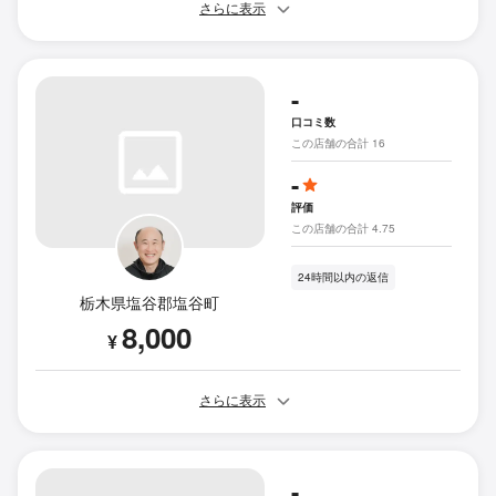
さらに表示
-
口コミ数
この店舗の合計 16
-
評価
この店舗の合計 4.75
24時間以内の返信
栃木県塩谷郡塩谷町
8,000
¥
さらに表示
-