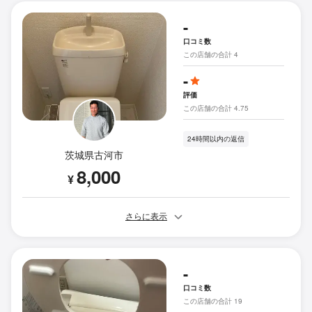
-
口コミ数
この店舗の合計 4
-
評価
この店舗の合計 4.75
24時間以内の返信
茨城県古河市
8,000
¥
さらに表示
-
口コミ数
この店舗の合計 19