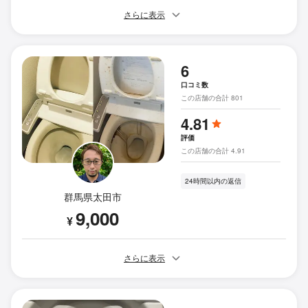
さらに表示
6
口コミ数
この店舗の合計 801
4.81
評価
この店舗の合計 4.91
24時間以内の返信
群馬県太田市
9,000
¥
さらに表示