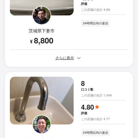
評価
この店舗の合計 4.99
24時間以内の返信
茨城県下妻市
8,800
¥
さらに表示
8
口コミ数
この店舗の合計 1,049
4.80
評価
この店舗の合計 4.77
24時間以内の返信