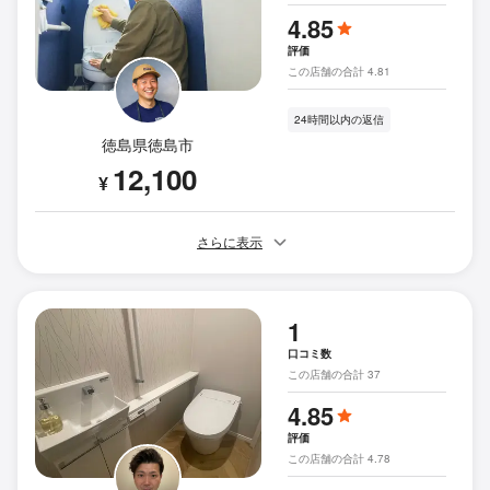
4.85
評価
この店舗の合計 4.81
24時間以内の返信
徳島県徳島市
12,100
¥
さらに表示
1
口コミ数
この店舗の合計 37
4.85
評価
この店舗の合計 4.78