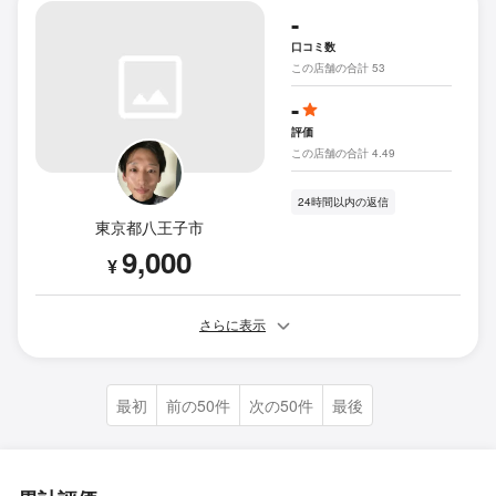
-
口コミ数
この店舗の合計 53
-
評価
この店舗の合計 4.49
24時間以内の返信
東京都八王子市
9,000
¥
さらに表示
最初
前の50件
次の50件
最後