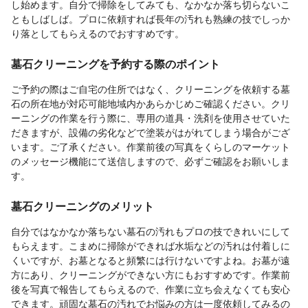
し始めます。自分で掃除をしてみても、なかなか落ち切らないこ
ともしばしば。プロに依頼すれば長年の汚れも熟練の技でしっか
り落としてもらえるのでおすすめです。
墓石クリーニングを予約する際のポイント
ご予約の際はご自宅の住所ではなく、クリーニングを依頼する墓
石の所在地が対応可能地域内かあらかじめご確認ください。クリ
ーニングの作業を行う際に、専用の道具・洗剤を使用させていた
だきますが、設備の劣化などで塗装がはがれてしまう場合がござ
います。ご了承ください。作業前後の写真をくらしのマーケット
のメッセージ機能にて送信しますので、必ずご確認をお願いしま
す。
墓石クリーニングのメリット
自分ではなかなか落ちない墓石の汚れもプロの技できれいにして
もらえます。こまめに掃除ができれば水垢などの汚れは付着しに
くいですが、お墓となると頻繁には行けないですよね。お墓が遠
方にあり、クリーニングができない方にもおすすめです。作業前
後を写真で報告してもらえるので、作業に立ち会えなくても安心
できます。頑固な墓石の汚れでお悩みの方は一度依頼してみるの