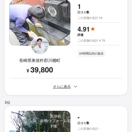
1
口コミ数
この店舗の合計 43
4.91
評価
この店舗の合計 4.76
24時間以内の返信
長崎県東彼杵郡川棚町
39,800
¥
さらに表示
3位
-
口コミ数
この店舗の合計 -