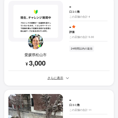
-
口コミ数
この店舗の合計 4
-
評価
この店舗の合計 5.00
24時間以内の返信
愛媛県松山市
3,000
¥
さらに表示
-
口コミ数
この店舗の合計 11