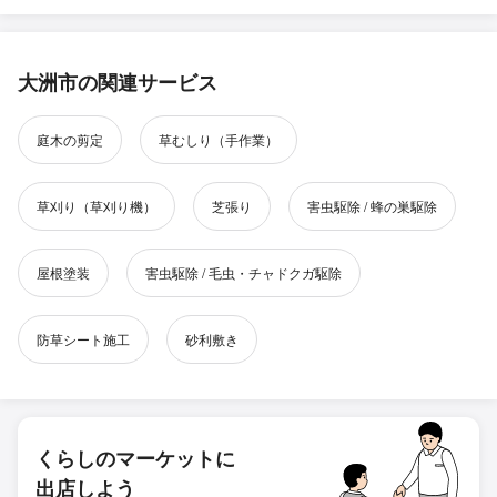
大洲市の関連サービス
庭木の剪定
草むしり（手作業）
草刈り（草刈り機）
芝張り
害虫駆除 / 蜂の巣駆除
屋根塗装
害虫駆除 / 毛虫・チャドクガ駆除
防草シート施工
砂利敷き
くらしのマーケットに
出店しよう