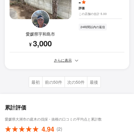
-
評価
この店舗の合計 5.00
24時間以内の返信
愛媛県宇和島市
3,000
¥
さらに表示
最初
前の50件
次の50件
最後
累計評価
愛媛県大洲市の庭木の伐採・抜根の口コミの平均点と累計数
4.94
(2)