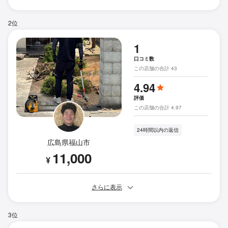
2位
1
口コミ数
この店舗の合計 43
4.94
評価
この店舗の合計 4.97
24時間以内の返信
広島県福山市
11,000
¥
さらに表示
3位