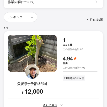
作業内容について
4 件の結果
1位
1
口コミ数
この店舗の合計 86
4.94
評価
この店舗の合計 4.98
24時間以内の返信
愛媛県伊予郡砥部町
12,000
¥
さらに表示