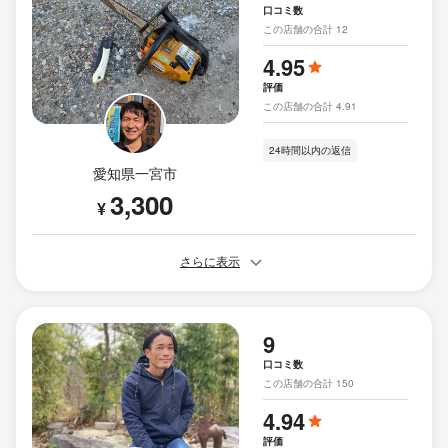
口コミ数
この店舗の合計 12
4.95
評価
この店舗の合計 4.91
24時間以内の返信
愛知県一宮市
3,300
¥
さらに表示
9
口コミ数
この店舗の合計 150
4.94
評価