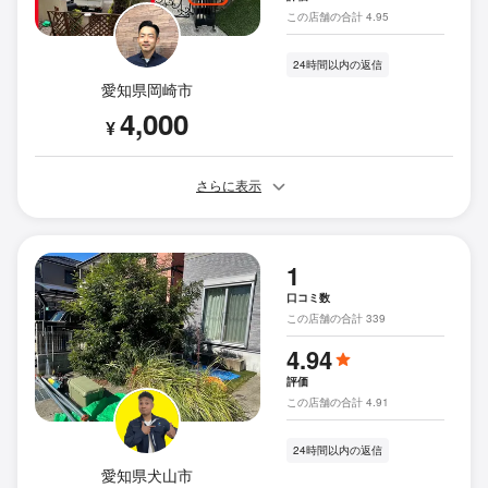
この店舗の合計 4.95
24時間以内の返信
愛知県岡崎市
4,000
¥
さらに表示
1
口コミ数
この店舗の合計 339
4.94
評価
この店舗の合計 4.91
24時間以内の返信
愛知県犬山市