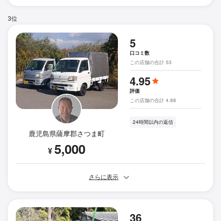
3位
5
口コミ数
この店舗の合計 53
4.95
評価
この店舗の合計 4.88
24時間以内の返信
鹿児島県薩摩郡さつま町
5,000
¥
さらに表示
36