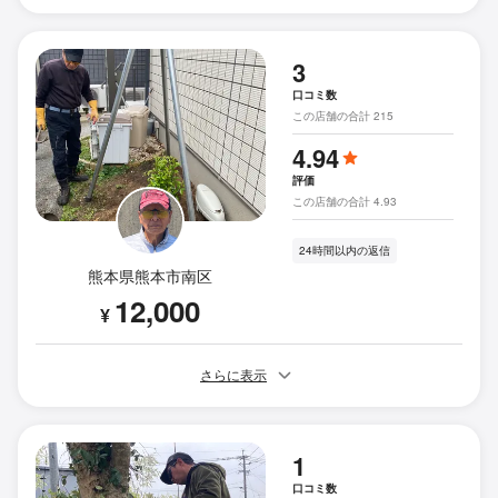
3
口コミ数
この店舗の合計 215
4.94
評価
この店舗の合計 4.93
24時間以内の返信
熊本県熊本市南区
12,000
¥
さらに表示
1
口コミ数