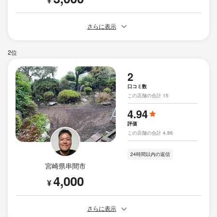
¥
さらに表示
2位
2
口コミ数
この店舗の合計 15
4.94
評価
この店舗の合計 4.86
24時間以内の返信
宮崎県串間市
4,000
¥
さらに表示