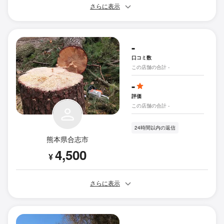
さらに表示
-
口コミ数
この店舗の合計 -
-
評価
この店舗の合計 -
24時間以内の返信
熊本県合志市
4,500
¥
さらに表示