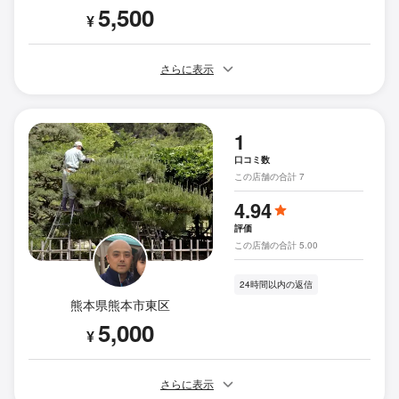
5,500
¥
さらに表示
1
口コミ数
この店舗の合計 7
4.94
評価
この店舗の合計 5.00
24時間以内の返信
熊本県熊本市東区
5,000
¥
さらに表示