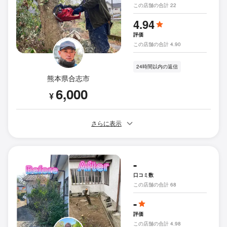
この店舗の合計 22
4.94
評価
この店舗の合計 4.90
24時間以内の返信
熊本県合志市
6,000
¥
さらに表示
-
口コミ数
この店舗の合計 68
-
評価
この店舗の合計 4.98