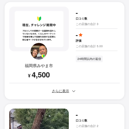
-
口コミ数
この店舗の合計 3
-
評価
この店舗の合計 5.00
24時間以内の返信
福岡県みやま市
4,500
¥
さらに表示
-
口コミ数
この店舗の合計 2