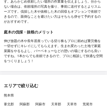
す。あらかじめ依頼したい場所の作業量を伝えましょう。分から
ない場合は、依頼場所の写真を撮り、事前に送付するとよりスム
ーズです。伐採した木や抜根した木の回収もオプションで依頼で
きるので、面倒なことを避けたい方はそちらも併せて予約するの
がおすすめです。
庭木の伐採・抜根のメリット
伸び放題の木や長年居座っている切り株もプロに頼めば重労働を
一切せずにキレイにしてもらえます。生まれ変わった土地で家庭
菜園をやるもよし、バーベキューなどの憩いの場にするのも良い
ですね。1本からでも依頼できるので、プロに相談して快適な空間
をつくりましょう！
エリアで絞り込む
熊本県
葦北郡
阿蘇郡
阿蘇市
天草郡
天草市
荒尾市