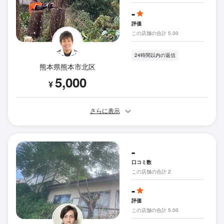
-
評価
この店舗の合計 5.00
24時間以内の返信
熊本県熊本市北区
5,000
¥
さらに表示
-
口コミ数
この店舗の合計 2
-
評価
この店舗の合計 5.00