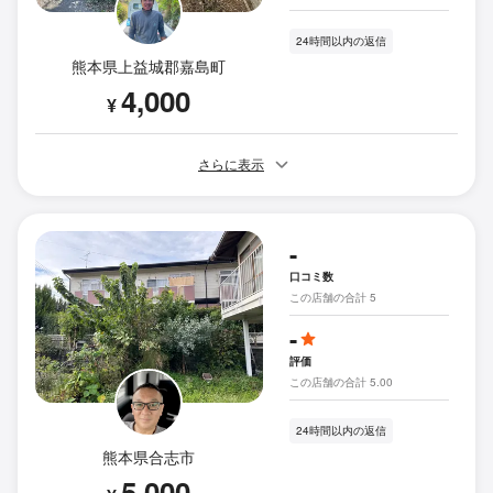
24時間以内の返信
熊本県上益城郡嘉島町
4,000
¥
さらに表示
-
口コミ数
この店舗の合計 5
-
評価
この店舗の合計 5.00
24時間以内の返信
熊本県合志市
5,000