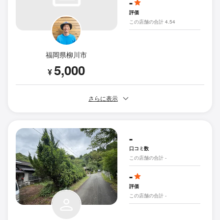
-
評価
この店舗の合計 4.54
福岡県柳川市
5,000
¥
さらに表示
-
口コミ数
この店舗の合計 -
-
評価
この店舗の合計 -