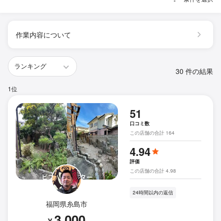
作業内容について
30 件の結果
1位
51
口コミ数
この店舗の合計 164
4.94
評価
この店舗の合計 4.98
24時間以内の返信
福岡県糸島市
3,000