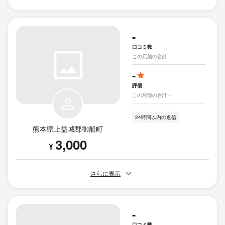
-
口コミ数
この店舗の合計 -
-
評価
この店舗の合計 -
24時間以内の返信
熊本県上益城郡御船町
3,000
¥
さらに表示
-
口コミ数