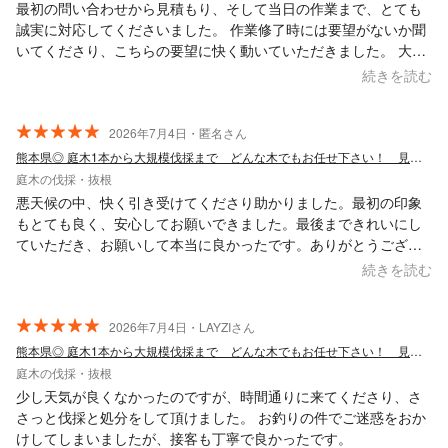
最初の問い合わせから見積もり、そして当日の作業まで、とても
誠実に対応してくださいました。 作業修了時には要望がないか聞
いてくださり、こちらの要望に快く動いていただきました。 大雨
のなか、キレイに片付けまで済ませ良心的な金額の提示でした。
続きを読む
また機会があればお願いしようと思います。
2026年7月4日・匿名さん
熊本県◎ 庭木1本から大規模伐採まで どんな木でもお任せ下さい！ 見積もり無料
庭木の伐採・抜根
悪天候の中、快く引き受けてくださり助かりました。最初の印象
もとても良く、安心してお願いできました。最後まできれいにし
ていただき、お願いして本当に良かったです。ありがとうござい
ました。
続きを読む
2026年7月4日・LAYZIさん
熊本県◎ 庭木1本から大規模伐採まで どんな木でもお任せ下さい！ 見積もり無料
庭木の伐採・抜根
少し天気が良くなかったのですが、時間通りに来てくださり、さ
さっと伐採と処分をして頂けました。 お釣りの件でご迷惑をおか
けしてしまいましたが、接客も丁寧で良かったです。