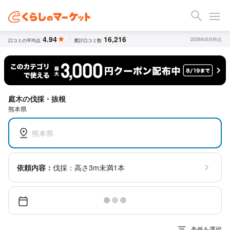
4.94
16,216
2026年8月時点
口コミの平均点
累計口コミ数
庭木の伐採・抜根
熊本県
熊本県
依頼内容：
伐採：高さ3m未満1本
条件を選択