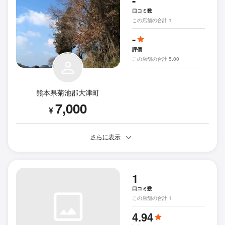
-
口コミ数
この店舗の合計 1
-
評価
この店舗の合計 5.00
熊本県菊池郡大津町
7,000
¥
さらに表示
1
口コミ数
この店舗の合計 1
4.94