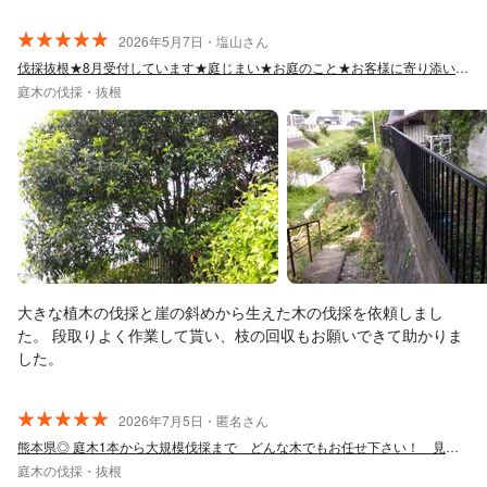
2026年5月7日・塩山さん
伐採抜根★8月受付しています★庭じまい★お庭のこと★お客様に寄り添い作業いたしま
庭木の伐採・抜根
大きな植木の伐採と崖の斜めから生えた木の伐採を依頼しまし
た。 段取りよく作業して貰い、枝の回収もお願いできて助かりま
した。
2026年7月5日・匿名さん
熊本県◎ 庭木1本から大規模伐採まで どんな木でもお任せ下さい！ 見積もり無料
庭木の伐採・抜根