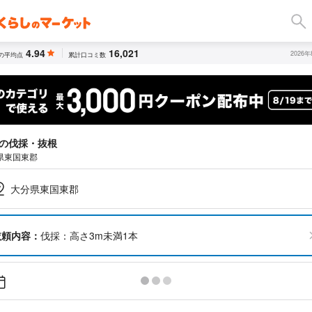
4.94
16,021
2026
の平均点
累計口コミ数
の伐採・抜根
県東国東郡
大分県東国東郡
依頼内容：
伐採：高さ3m未満1本