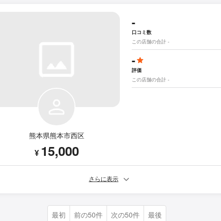
-
口コミ数
この店舗の合計 -
-
評価
この店舗の合計 -
熊本県熊本市西区
15,000
¥
さらに表示
最初
前の50件
次の50件
最後