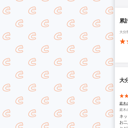
累
大分
大
庭木
庭木
ネッ
お二
とができました。 