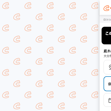
口コミ
庭木
大分