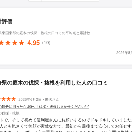
計評価
県東国東郡の庭木の伐採・抜根の口コミの平均点と累計数
4.95
(10)
2026年
分県の庭木の伐採・抜根を利用した人の口コミ
2026年6月2日・匿名さん
の処分に困ったらUGへ！伐採・抜根おまかせください^ ^
の伐採・抜根
トで、そして初めて便利屋さんにお願いするのでドキドキしていました
人とも気さくで笑顔が素敵な方で、最初から最後まで安心してお任せす
ずっと心の重荷になっていたことをあっという間に片付けてく