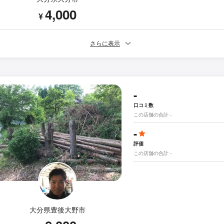
4,000
¥
さらに表示
-
口コミ数
この店舗の合計 -
-
評価
この店舗の合計 -
大分県豊後大野市