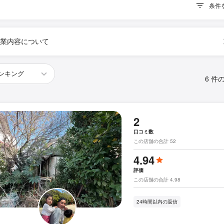
条件
業内容について
6 件
2
口コミ数
この店舗の合計 52
4.94
評価
この店舗の合計 4.98
24時間以内の返信