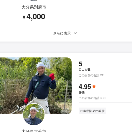
大分県別府市
4,000
¥
さらに表示
5
口コミ数
この店舗の合計 22
4.95
評価
この店舗の合計 4.90
24時間以内の返信
大分県大分市