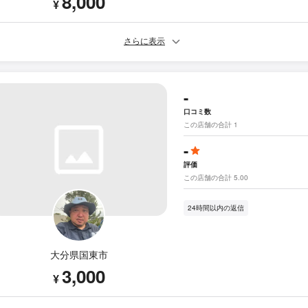
8,000
¥
さらに表示
-
口コミ数
この店舗の合計 1
-
評価
この店舗の合計 5.00
24時間以内の返信
大分県国東市
3,000
¥