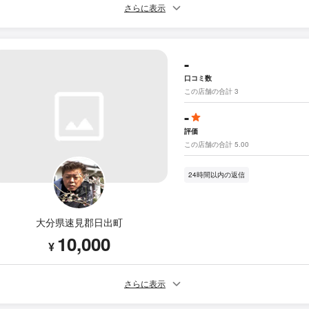
さらに表示
-
口コミ数
この店舗の合計 3
-
評価
この店舗の合計 5.00
24時間以内の返信
大分県速見郡日出町
10,000
¥
さらに表示