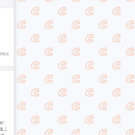
8月時点
が、
るこ